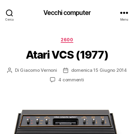
Vecchi computer
Cerca
Menu
Categorie
2600
Atari VCS (1977)
Di
Giacomo Vernoni
domenica 15 Giugno 2014
Autore
Data
articolo
dell'articolo
su
4 commenti
Atari
VCS
(1977)