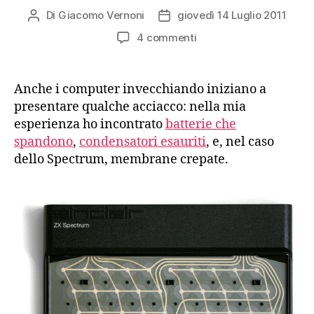
Di
Giacomo Vernoni
giovedì 14 Luglio 2011
Autore
Data
articolo
dell'articolo
su
4 commenti
Sostituire
la
membrana
Anche i computer invecchiando iniziano a
di
presentare qualche acciacco: nella mia
uno
esperienza ho incontrato
batterie che
ZX
spandono
,
condensatori esauriti
, e, nel caso
Spectrum
dello Spectrum, membrane crepate.