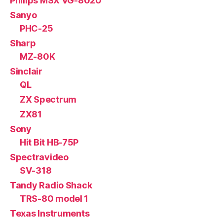
Philips MSX VG-8020
Sanyo
PHC-25
Sharp
MZ-80K
Sinclair
QL
ZX Spectrum
ZX81
Sony
Hit Bit HB-75P
Spectravideo
SV-318
Tandy Radio Shack
TRS-80 model 1
Texas Instruments