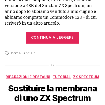
versione a 48K del Sinclair ZX Spectrum; un
anno dopo lo abbiamo venduto a mio cugino e
abbiamo comprato un Commodore 128 – di cui
scriverò in un altro articolo.
“Sinclair
CONTINUA A LEGGERE
ZX
Spectrum
home
,
Sinclair
+2
Tag
(1986)”
Categorie
RIPARAZIONI E RESTAURI
TUTORIAL
ZX SPECTRUM
Sostituire la membrana
di uno ZX Spectrum