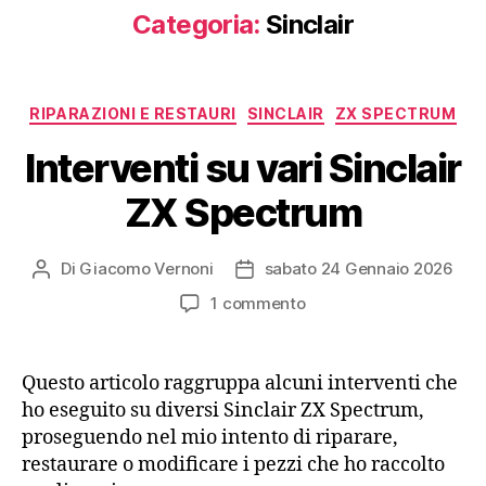
Categoria:
Sinclair
Categorie
RIPARAZIONI E RESTAURI
SINCLAIR
ZX SPECTRUM
Interventi su vari Sinclair
ZX Spectrum
Di
Giacomo Vernoni
sabato 24 Gennaio 2026
Autore
Data
articolo
dell'articolo
su
1 commento
Interventi
su
vari
Questo articolo raggruppa alcuni interventi che
Sinclair
ho eseguito su diversi Sinclair ZX Spectrum,
ZX
proseguendo nel mio intento di riparare,
Spectrum
restaurare o modificare i pezzi che ho raccolto