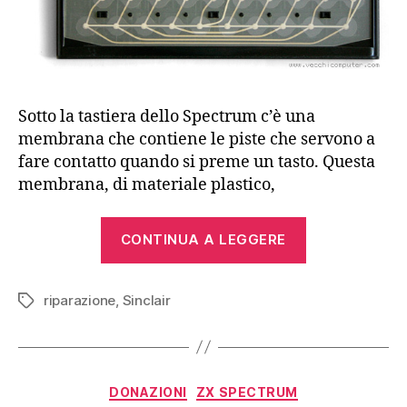
Sotto la tastiera dello Spectrum c’è una
membrana che contiene le piste che servono a
fare contatto quando si preme un tasto. Questa
membrana, di materiale plastico,
“Sostituire
CONTINUA A LEGGERE
la
membrana
riparazione
,
Sinclair
di
Tag
uno
ZX
Spectrum”
Categorie
DONAZIONI
ZX SPECTRUM