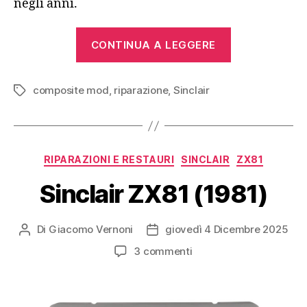
negli anni.
“Interventi
CONTINUA A LEGGERE
su
vari
composite mod
,
riparazione
,
Sinclair
Sinclair
Tag
ZX
Spectrum”
Categorie
RIPARAZIONI E RESTAURI
SINCLAIR
ZX81
Sinclair ZX81 (1981)
Di
Giacomo Vernoni
giovedì 4 Dicembre 2025
Autore
Data
articolo
dell'articolo
su
3 commenti
Sinclair
ZX81
(1981)