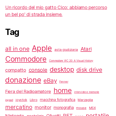
Un ricordo del mio gatto Cico: abbiamo percorso
un bel po' di strada insieme.
Tag
Apple
all in one
Atari
asta giudiziaria
Commodore
Commodore VIC 20: A Visual History
desktop
disk drive
console
compatto
donazione
eBay
Fenner
home
Fiera del Radioamatore
interviste e memorie
macchina fotografica
joystick
Libro
Marzaglia
joypad
mercatino
monitor
monografia
mouse
MSX
portatile
PET
Nintendo
Olivetti
nostalgia