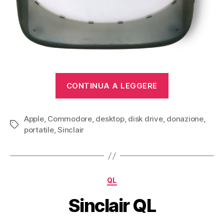
“Donazioni
CONTINUA A LEGGERE
gennaio
/
Apple
,
Commodore
,
desktop
,
disk drive
,
donazione
febbraio
,
Tag
portatile
,
Sinclair
2011”
Categorie
QL
Sinclair QL