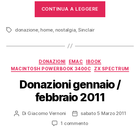
“Finalmente
CONTINUA A LEGGERE
un
Sinclair
donazione
,
home
,
nostalgia
,
Sinclair
ZX
Tag
Spectrum!”
Categorie
DONAZIONI
EMAC
IBOOK
MACINTOSH POWERBOOK 3400C
ZX SPECTRUM
Donazioni gennaio /
febbraio 2011
Di
Giacomo Vernoni
sabato 5 Marzo 2011
Autore
Data
articolo
dell'articolo
su
1 commento
Donazioni
gennaio