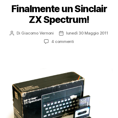
Finalmente un Sinclair
ZX Spectrum!
Di
Giacomo Vernoni
lunedì 30 Maggio 2011
Autore
Data
articolo
dell'articolo
su
4 commenti
Finalmente
un
Sinclair
ZX
Spectrum!