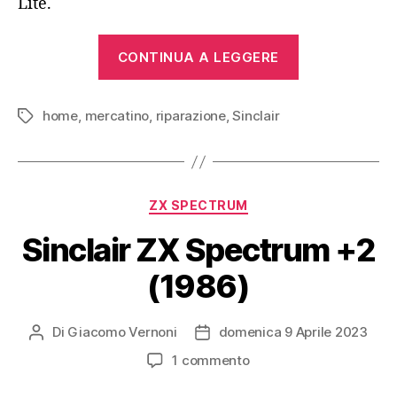
Lite.
“Sinclair
CONTINUA A LEGGERE
ZX81
(1981)”
home
,
mercatino
,
riparazione
,
Sinclair
Tag
Categorie
ZX SPECTRUM
Sinclair ZX Spectrum +2
(1986)
Di
Giacomo Vernoni
domenica 9 Aprile 2023
Autore
Data
articolo
dell'articolo
su
1 commento
Sinclair