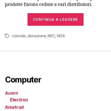
prodotte furono cedute a vari distributori.
“NEC
CONTINUA A LEGGERE
TurboGrafx
(1990)”
console
,
donazione
,
NEC
,
NOS
Tag
Computer
Acorn
Electron
Amstrad