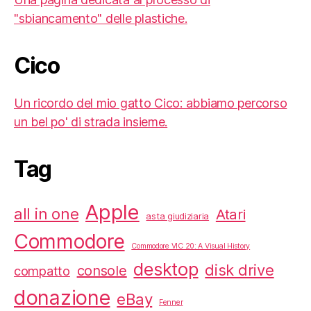
"sbiancamento" delle plastiche.
Cico
Un ricordo del mio gatto Cico: abbiamo percorso
un bel po' di strada insieme.
Tag
Apple
all in one
Atari
asta giudiziaria
Commodore
Commodore VIC 20: A Visual History
desktop
disk drive
console
compatto
donazione
eBay
Fenner