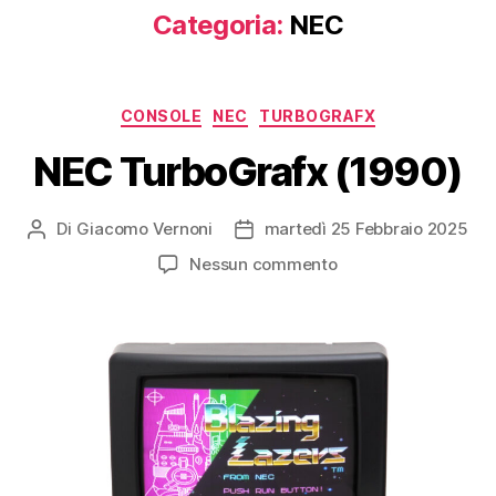
Categoria:
NEC
Categorie
CONSOLE
NEC
TURBOGRAFX
NEC TurboGrafx (1990)
Di
Giacomo Vernoni
martedì 25 Febbraio 2025
Autore
Data
articolo
dell'articolo
su
Nessun commento
NEC
TurboGrafx
(1990)