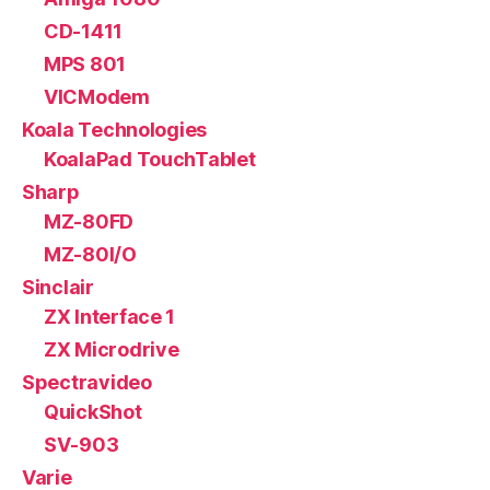
CD-1411
MPS 801
VICModem
Koala Technologies
KoalaPad TouchTablet
Sharp
MZ-80FD
MZ-80I/O
Sinclair
ZX Interface 1
ZX Microdrive
Spectravideo
QuickShot
SV-903
Varie