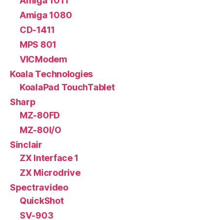
Amiga 1011
Amiga 1080
CD-1411
MPS 801
VICModem
Koala Technologies
KoalaPad TouchTablet
Sharp
MZ-80FD
MZ-80I/O
Sinclair
ZX Interface 1
ZX Microdrive
Spectravideo
QuickShot
SV-903