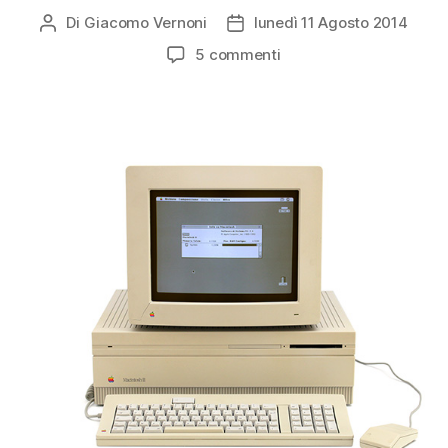
Di
Giacomo Vernoni
lunedì 11 Agosto 2014
Autore
Data
articolo
dell'articolo
su
5 commenti
Restauro
di
un
Apple
Macintosh
II