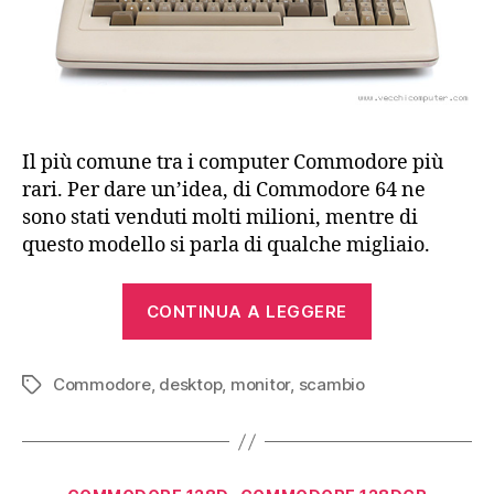
Il più comune tra i computer Commodore più
rari. Per dare un’idea, di Commodore 64 ne
sono stati venduti molti milioni, mentre di
questo modello si parla di qualche migliaio.
“Commodore
CONTINUA A LEGGERE
610
(1983)”
Commodore
,
desktop
,
monitor
,
scambio
Tag
Categorie