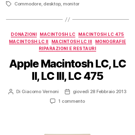
Commodore
,
desktop
,
monitor
128DCR
Tag
(1986)”
Categorie
DONAZIONI
MACINTOSH LC
MACINTOSH LC 475
MACINTOSH LC II
MACINTOSH LC III
MONOGRAFIE
RIPARAZIONI E RESTAURI
Apple Macintosh LC, LC
II, LC III, LC 475
Di
Giacomo Vernoni
giovedì 28 Febbraio 2013
Autore
Data
articolo
dell'articolo
su
1 commento
Apple
Macintosh
LC,
LC
II,