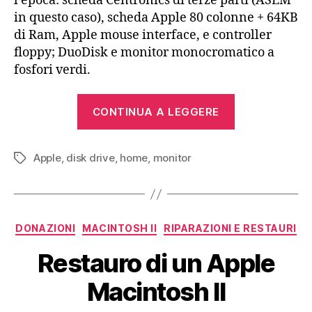
l’epoca: scheda Centronics di terze parti (ASEM
in questo caso), scheda Apple 80 colonne + 64KB
di Ram, Apple mouse interface, e controller
floppy; DuoDisk e monitor monocromatico a
fosfori verdi.
“Apple
CONTINUA A LEGGERE
IIe
(1983)”
Apple
,
disk drive
,
home
,
monitor
Tag
Categorie
DONAZIONI
MACINTOSH II
RIPARAZIONI E RESTAURI
Restauro di un Apple
Macintosh II