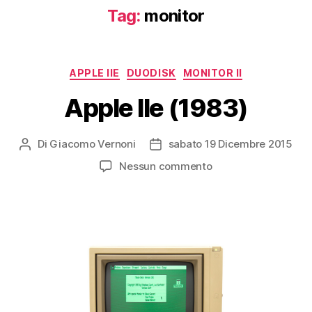
Tag:
monitor
Categorie
APPLE IIE
DUODISK
MONITOR II
Apple IIe (1983)
Di
Giacomo Vernoni
sabato 19 Dicembre 2015
Autore
Data
articolo
dell'articolo
su
Nessun commento
Apple
IIe
(1983)