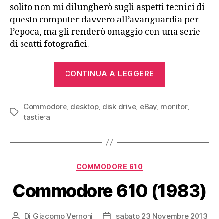
solito non mi dilungherò sugli aspetti tecnici di
questo computer davvero all’avanguardia per
l’epoca, ma gli renderò omaggio con una serie
di scatti fotografici.
“Commodore
CONTINUA A LEGGERE
Amiga
1000
Commodore
,
desktop
,
disk drive
,
eBay
,
monitor
(1985)”
,
Tag
tastiera
Categorie
COMMODORE 610
Commodore 610 (1983)
Di
Giacomo Vernoni
sabato 23 Novembre 2013
Autore
Data