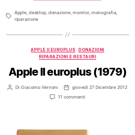
LC,
Apple
,
desktop
,
donazione
,
monitor
,
monografia
LC
,
Tag
riparazione
II,
LC
III,
LC
Categorie
APPLE II EUROPLUS
DONAZIONI
475”
RIPARAZIONI E RESTAURI
Apple II europlus (1979)
Di
Giacomo Vernoni
giovedì 27 Dicembre 2012
Autore
Data
articolo
dell'articolo
su
11 commenti
Apple
II
europlus
(1979)