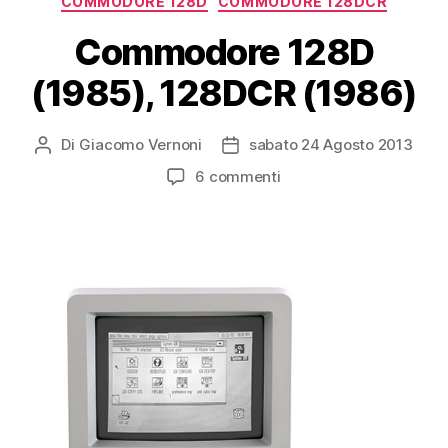
COMMODORE 128D
COMMODORE 128DCR
Commodore 128D
(1985), 128DCR (1986)
Di
Giacomo Vernoni
sabato 24 Agosto 2013
Autore
Data
articolo
dell'articolo
su
6 commenti
Commodore
128D
(1985),
128DCR
(1986)