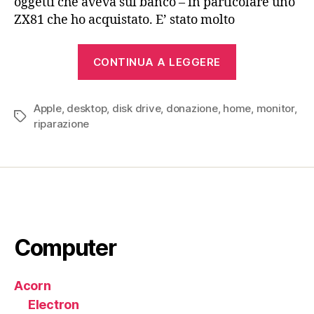
oggetti che aveva sul banco – in particolare uno
ZX81 che ho acquistato. E’ stato molto
“Apple
CONTINUA A LEGGERE
II
europlus
Apple
,
desktop
,
disk drive
,
donazione
,
home
(1979)”
,
monitor
,
Tag
riparazione
Computer
Acorn
Electron