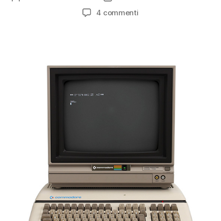
articolo
dell'articolo
su
4 commenti
Commodore
610
(1983)