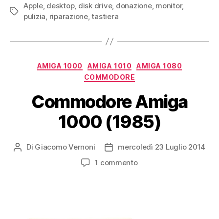
Apple
,
desktop
,
disk drive
,
donazione
,
monitor
Apple
,
Tag
pulizia
,
riparazione
,
tastiera
Macintosh
II”
Categorie
AMIGA 1000
AMIGA 1010
AMIGA 1080
COMMODORE
Commodore Amiga
1000 (1985)
Di
Giacomo Vernoni
mercoledì 23 Luglio 2014
Autore
Data
articolo
dell'articolo
su
1 commento
Commodore
Amiga
1000
(1985)