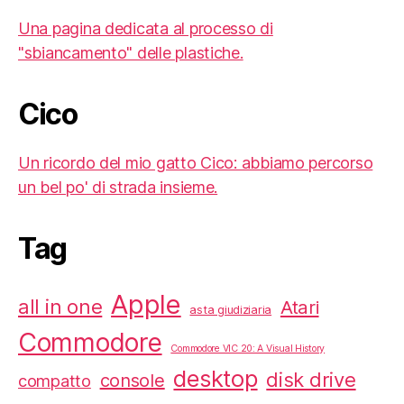
Una pagina dedicata al processo di
"sbiancamento" delle plastiche.
Cico
Un ricordo del mio gatto Cico: abbiamo percorso
un bel po' di strada insieme.
Tag
Apple
all in one
Atari
asta giudiziaria
Commodore
Commodore VIC 20: A Visual History
desktop
disk drive
console
compatto