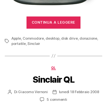
“Donazioni
CONTINUA A LEGGERE
gennaio
/
Apple
,
Commodore
,
desktop
,
disk drive
,
donazione
febbraio
,
Tag
portatile
,
Sinclair
2011”
Categorie
QL
Sinclair QL
Di
Giacomo Vernoni
lunedì 18 Febbraio 2008
Autore
Data
articolo
dell'articolo
su
5 commenti
Sinclair