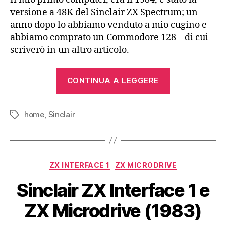
versione a 48K del Sinclair ZX Spectrum; un
anno dopo lo abbiamo venduto a mio cugino e
abbiamo comprato un Commodore 128 – di cui
scriverò in un altro articolo.
“Sinclair
CONTINUA A LEGGERE
ZX
Spectrum
home
,
Sinclair
+2
Tag
(1986)”
Categorie
ZX INTERFACE 1
ZX MICRODRIVE
Sinclair ZX Interface 1 e
ZX Microdrive (1983)