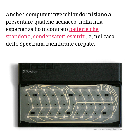
la
membrana
Anche i computer invecchiando iniziano a
di
presentare qualche acciacco: nella mia
uno
esperienza ho incontrato
batterie che
ZX
spandono
,
condensatori esauriti
, e, nel caso
Spectrum
dello Spectrum, membrane crepate.