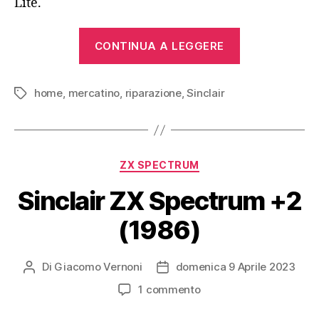
Lite.
“Sinclair
CONTINUA A LEGGERE
ZX81
(1981)”
home
,
mercatino
,
riparazione
,
Sinclair
Tag
Categorie
ZX SPECTRUM
Sinclair ZX Spectrum +2
(1986)
Di
Giacomo Vernoni
domenica 9 Aprile 2023
Autore
Data
articolo
dell'articolo
su
1 commento
Sinclair