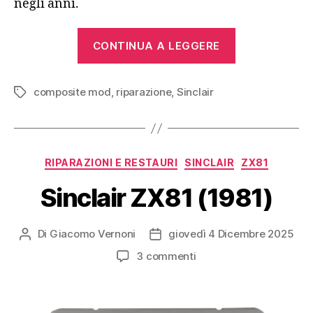
negli anni.
“Interventi
CONTINUA A LEGGERE
su
vari
composite mod
,
riparazione
,
Sinclair
Sinclair
Tag
ZX
Spectrum”
Categorie
RIPARAZIONI E RESTAURI
SINCLAIR
ZX81
Sinclair ZX81 (1981)
Di
Giacomo Vernoni
giovedì 4 Dicembre 2025
Autore
Data
articolo
dell'articolo
su
3 commenti
Sinclair
ZX81
(1981)