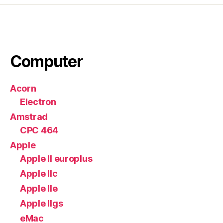
Computer
Acorn
Electron
Amstrad
CPC 464
Apple
Apple II europlus
Apple IIc
Apple IIe
Apple IIgs
eMac