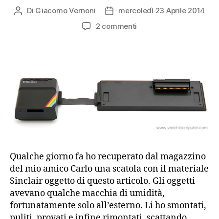
Di
Giacomo Vernoni
mercoledì 23 Aprile 2014
Autore
Data
articolo
dell'articolo
su
2 commenti
Sinclair
ZX
Interface
1
e
ZX
Microdrive
(1983)
Qualche giorno fa ho recuperato dal magazzino
del mio amico Carlo una scatola con il materiale
Sinclair oggetto di questo articolo. Gli oggetti
avevano qualche macchia di umidità,
fortunatamente solo all’esterno. Li ho smontati,
puliti, provati e infine rimontati, scattando