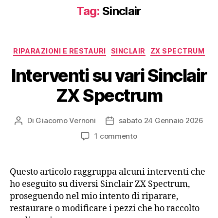
Tag:
Sinclair
Categorie
RIPARAZIONI E RESTAURI
SINCLAIR
ZX SPECTRUM
Interventi su vari Sinclair
ZX Spectrum
Di
Giacomo Vernoni
sabato 24 Gennaio 2026
Autore
Data
articolo
dell'articolo
su
1 commento
Interventi
su
vari
Questo articolo raggruppa alcuni interventi che
Sinclair
ho eseguito su diversi Sinclair ZX Spectrum,
ZX
proseguendo nel mio intento di riparare,
Spectrum
restaurare o modificare i pezzi che ho raccolto