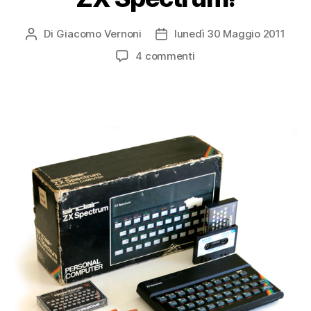
Di
Giacomo Vernoni
lunedì 30 Maggio 2011
Autore
Data
articolo
dell'articolo
su
4 commenti
Finalmente
un
Sinclair
ZX
Spectrum!