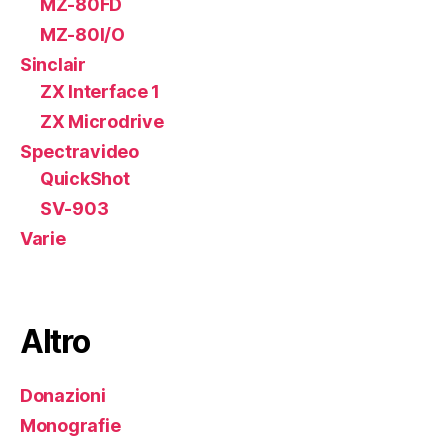
MZ-80FD
MZ-80I/O
Sinclair
ZX Interface 1
ZX Microdrive
Spectravideo
QuickShot
SV-903
Varie
Altro
Donazioni
Monografie