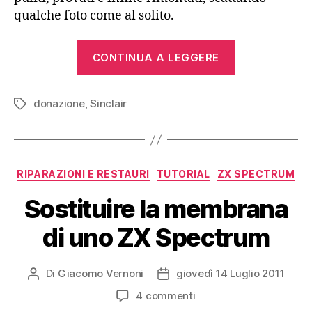
qualche foto come al solito.
“Sinclair
CONTINUA A LEGGERE
ZX
Interface
donazione
,
Sinclair
1
Tag
e
ZX
Microdrive
Categorie
RIPARAZIONI E RESTAURI
TUTORIAL
ZX SPECTRUM
(1983)”
Sostituire la membrana
di uno ZX Spectrum
Di
Giacomo Vernoni
giovedì 14 Luglio 2011
Autore
Data
articolo
dell'articolo
su
4 commenti
Sostituire