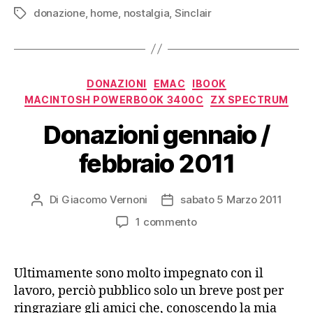
donazione
,
home
,
nostalgia
,
Sinclair
ZX
Tag
Spectrum!”
Categorie
DONAZIONI
EMAC
IBOOK
MACINTOSH POWERBOOK 3400C
ZX SPECTRUM
Donazioni gennaio /
febbraio 2011
Di
Giacomo Vernoni
sabato 5 Marzo 2011
Autore
Data
articolo
dell'articolo
su
1 commento
Donazioni
gennaio
/
Ultimamente sono molto impegnato con il
febbraio
lavoro, perciò pubblico solo un breve post per
2011
ringraziare gli amici che, conoscendo la mia