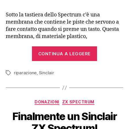
Sotto la tastiera dello Spectrum c’è una
membrana che contiene le piste che servono a
fare contatto quando si preme un tasto. Questa
membrana, di materiale plastico,
“Sostituire
CONTINUA A LEGGERE
la
membrana
riparazione
,
Sinclair
di
Tag
uno
ZX
Spectrum”
Categorie
DONAZIONI
ZX SPECTRUM
Finalmente un Sinclair
ZX Spectrum!