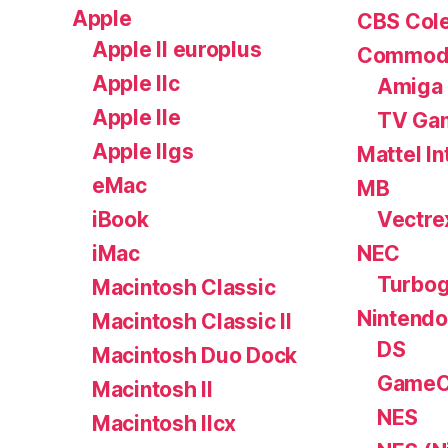
Apple
CBS Cole
Apple II europlus
Commod
Apple IIc
Amiga
Apple IIe
TV Ga
Apple IIgs
Mattel In
eMac
MB
iBook
Vectre
iMac
NEC
Turbog
Macintosh Classic
Nintendo
Macintosh Classic II
DS
Macintosh Duo Dock
GameC
Macintosh II
NES
Macintosh IIcx