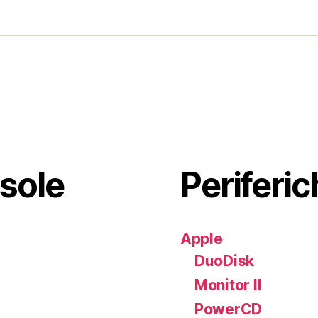
sole
Periferic
Apple
DuoDisk
Monitor II
PowerCD