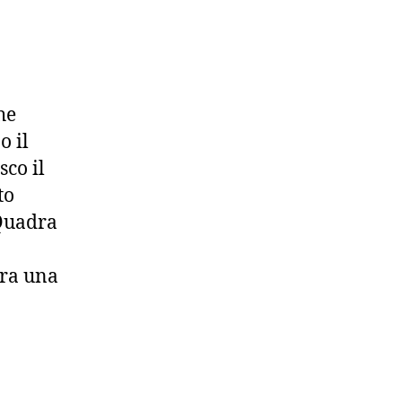
he
o il
sco il
to
 Quadra
era una