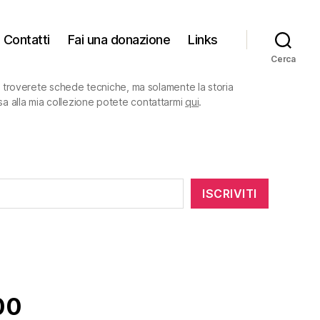
Contatti
Fai una donazione
Links
Cerca
on troverete schede tecniche, ma solamente la storia
sa alla mia collezione potete contattarmi
qui
.
ISCRIVITI
00