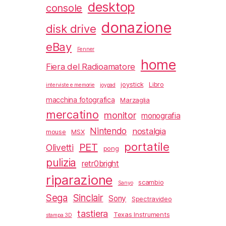
desktop
console
donazione
disk drive
eBay
Fenner
home
Fiera del Radioamatore
joystick
Libro
interviste e memorie
joypad
macchina fotografica
Marzaglia
mercatino
monitor
monografia
Nintendo
nostalgia
mouse
MSX
portatile
PET
Olivetti
pong
pulizia
retr0bright
riparazione
scambio
Sanyo
Sega
Sinclair
Sony
Spectravideo
tastiera
Texas Instruments
stampa 3D