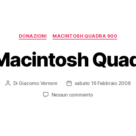
Categorie
DONAZIONI
MACINTOSH QUADRA 900
Macintosh Qua
Di
Giacomo Vernoni
sabato 16 Febbraio 2008
Autore
Data
articolo
dell'articolo
su
Nessun commento
Apple
Macintosh
Quadra
900