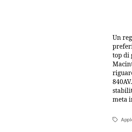
Un reg
preferi
top di
Macint
riguar
840AV.
stabil
meta i
Appl
Tag