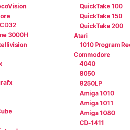
coVision
QuickTake 100
ore
QuickTake 150
 CD32
QuickTake 200
me 3000H
Atari
tellivision
1010 Program Re
Commodore
x
4040
8050
rafx
8250LP
Amiga 1010
Amiga 1011
ube
Amiga 1080
CD-1411