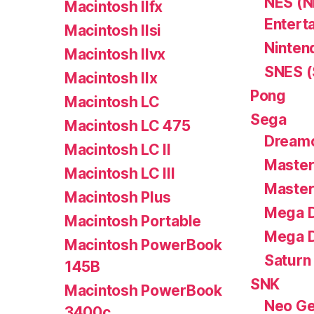
NES (N
Macintosh IIfx
Entert
Macintosh IIsi
Ninten
Macintosh IIvx
SNES (
Macintosh IIx
Pong
Macintosh LC
Sega
Macintosh LC 475
Dream
Macintosh LC II
Master
Macintosh LC III
Master
Macintosh Plus
Mega D
Macintosh Portable
Mega D
Macintosh PowerBook
Saturn
145B
SNK
Macintosh PowerBook
Neo G
3400c