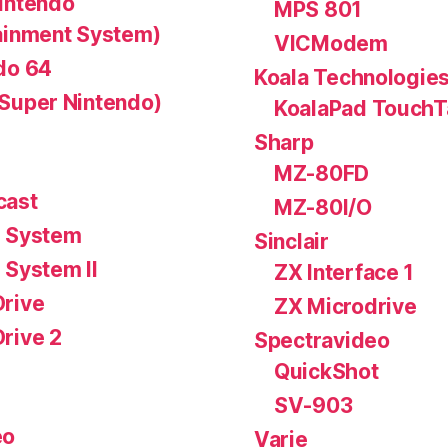
intendo
MPS 801
ainment System)
VICModem
do 64
Koala Technologie
Super Nintendo)
KoalaPad TouchT
Sharp
MZ-80FD
cast
MZ-80I/O
 System
Sinclair
 System II
ZX Interface 1
rive
ZX Microdrive
rive 2
Spectravideo
QuickShot
SV-903
eo
Varie