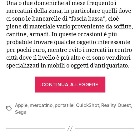
Una o due domeniche al mese frequento i
mercatini della zona; in particolare quelli dove
ci sono le bancarelle di “fascia bassa”, cioè
piene di materiale vario proveniente da soffitte,
cantine, armadi. In queste occasioni è più
probabile trovare qualche oggetto interessante
per pochi euro, mentre evito i mercati in centro
città dove il livello è più alto e ci sono venditori
specializzati in mobili o oggetti d’antiquariato.
“In
CONTINUA A LEGGERE
giro
per
Apple
,
mercatino
,
portatile
,
QuickShot
,
Reality Quest
mercatini”
,
Tag
Sega