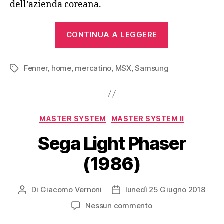
dell’azienda coreana.
“Fenner
CONTINUA A LEGGERE
SPC-
800
Fenner
,
home
,
mercatino
,
MSX
,
Samsung
(1984)”
Tag
Categorie
MASTER SYSTEM
MASTER SYSTEM II
Sega Light Phaser
(1986)
Di
Giacomo Vernoni
lunedì 25 Giugno 2018
Autore
Data
articolo
dell'articolo
su
Nessun commento
Sega