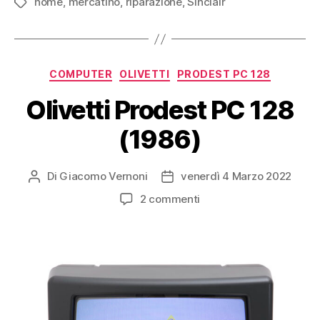
home
,
mercatino
,
riparazione
,
Sinclair
Tag
Categorie
COMPUTER
OLIVETTI
PRODEST PC 128
Olivetti Prodest PC 128
(1986)
Di
Giacomo Vernoni
venerdì 4 Marzo 2022
Autore
Data
articolo
dell'articolo
su
2 commenti
Olivetti
Prodest
PC
128
(1986)