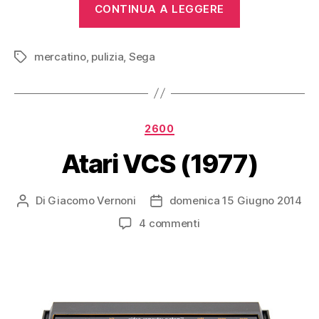
“Sega
CONTINUA A LEGGERE
Master
System
mercatino
,
pulizia
,
Sega
(1986)”
Tag
Categorie
2600
Atari VCS (1977)
Di
Giacomo Vernoni
domenica 15 Giugno 2014
Autore
Data
articolo
dell'articolo
su
4 commenti
Atari
VCS
(1977)