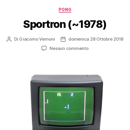
Categorie
PONG
Sportron (~1978)
Di
Giacomo Vernoni
domenica 28 Ottobre 2018
Autore
Data
articolo
dell'articolo
su
Nessun commento
Sportron
(~1978)