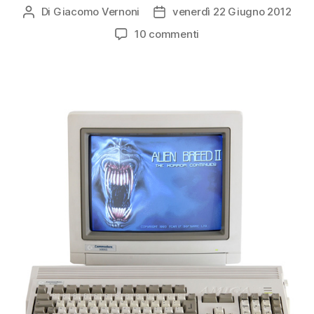
Di
Giacomo Vernoni
venerdì 22 Giugno 2012
Autore
Data
articolo
dell'articolo
su
10 commenti
Il
mercatino
della
domenica