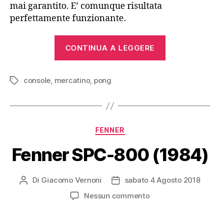
mai garantito. E’ comunque risultata
perfettamente funzionante.
“Sportron
CONTINUA A LEGGERE
(~1978)”
console
,
mercatino
,
pong
Tag
Categorie
FENNER
Fenner SPC-800 (1984)
Di
Giacomo Vernoni
sabato 4 Agosto 2018
Autore
Data
articolo
dell'articolo
su
Nessun commento
Fenner
SPC-