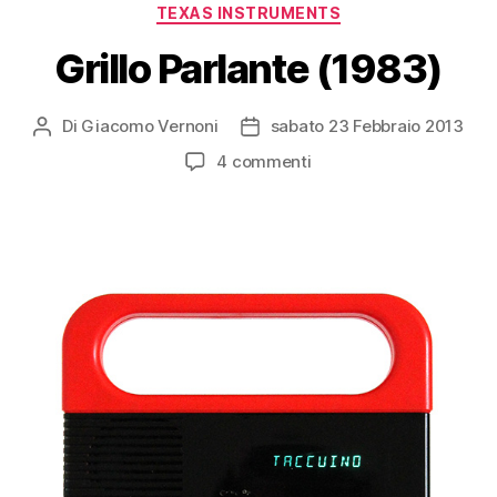
Categorie
TEXAS INSTRUMENTS
Grillo Parlante (1983)
Di
Giacomo Vernoni
sabato 23 Febbraio 2013
Autore
Data
articolo
dell'articolo
su
4 commenti
Grillo
Parlante
(1983)