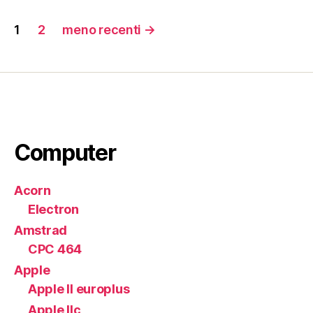
Paginazione
1
2
meno recenti
→
degli
articoli
Computer
Acorn
Electron
Amstrad
CPC 464
Apple
Apple II europlus
Apple IIc