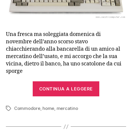
Una fresca ma soleggiata domenica di
novembre dell’anno scorso stavo
chiacchierando alla bancarella di un amico al
mercatino dell’usato, e mi accorgo che la sua
vicina, dietro il banco, ha uno scatolone da cui
sporge
“Il
CONTINUA A LEGGERE
mercatino
della
Commodore
,
home
,
mercatino
domenica”
Tag