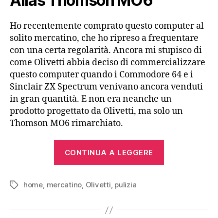
Alias Thomson MO6
Ho recentemente comprato questo computer al
solito mercatino, che ho ripreso a frequentare
con una certa regolarità. Ancora mi stupisco di
come Olivetti abbia deciso di commercializzare
questo computer quando i Commodore 64 e i
Sinclair ZX Spectrum venivano ancora venduti
in gran quantità. E non era neanche un
prodotto progettato da Olivetti, ma solo un
Thomson MO6 rimarchiato.
“Olivetti
CONTINUA A LEGGERE
Prodest
PC
home
,
mercatino
,
Olivetti
,
pulizia
128
Tag
(1986)”