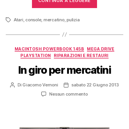
CONTINUA A LEGGERE
VCS
(1977)”
Atari
,
console
,
mercatino
,
pulizia
Tag
Categorie
MACINTOSH POWERBOOK 145B
MEGA DRIVE
PLAYSTATION
RIPARAZIONI E RESTAURI
In giro per mercatini
Di
Giacomo Vernoni
sabato 22 Giugno 2013
Autore
Data
articolo
dell'articolo
su
Nessun commento
In
giro
per
mercatini