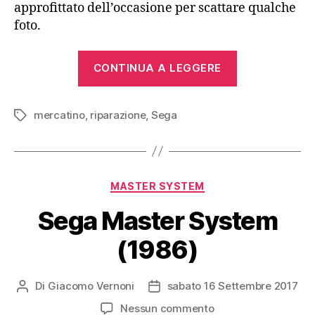
approfittato dell’occasione per scattare qualche
foto.
“Sega
CONTINUA A LEGGERE
Light
Phaser
mercatino
,
riparazione
,
Sega
(1986)”
Tag
Categorie
MASTER SYSTEM
Sega Master System
(1986)
Di
Giacomo Vernoni
sabato 16 Settembre 2017
Autore
Data
articolo
dell'articolo
su
Nessun commento