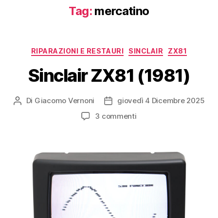
Tag:
mercatino
Categorie
RIPARAZIONI E RESTAURI
SINCLAIR
ZX81
Sinclair ZX81 (1981)
Di
Giacomo Vernoni
giovedì 4 Dicembre 2025
Autore
Data
articolo
dell'articolo
su
3 commenti
Sinclair
ZX81
(1981)