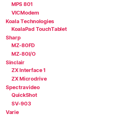
MPS 801
VICModem
Koala Technologies
KoalaPad TouchTablet
Sharp
MZ-80FD
MZ-80I/O
Sinclair
ZX Interface 1
ZX Microdrive
Spectravideo
QuickShot
SV-903
Varie