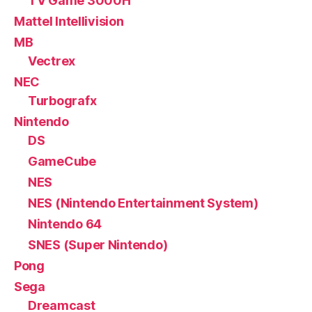
TV Game 3000H
Mattel Intellivision
MB
Vectrex
NEC
Turbografx
Nintendo
DS
GameCube
NES
NES (Nintendo Entertainment System)
Nintendo 64
SNES (Super Nintendo)
Pong
Sega
Dreamcast