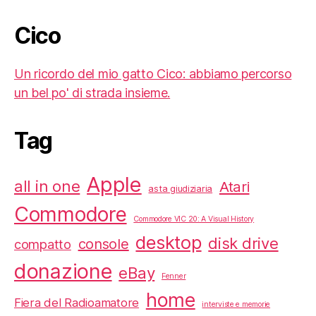
Cico
Un ricordo del mio gatto Cico: abbiamo percorso
un bel po' di strada insieme.
Tag
Apple
all in one
Atari
asta giudiziaria
Commodore
Commodore VIC 20: A Visual History
desktop
disk drive
console
compatto
donazione
eBay
Fenner
home
Fiera del Radioamatore
interviste e memorie