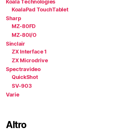
Koala Technologies
KoalaPad TouchTablet
Sharp
MZ-80FD
MZ-80I/O
Sinclair
ZX Interface 1
ZX Microdrive
Spectravideo
QuickShot
SV-903
Varie
Altro