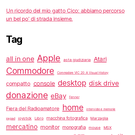
Un ricordo del mio gatto Cico: abbiamo percorso
un bel po' di strada insieme.
Tag
Apple
all in one
Atari
asta giudiziaria
Commodore
Commodore VIC 20: A Visual History
desktop
disk drive
console
compatto
donazione
eBay
Fenner
home
Fiera del Radioamatore
interviste e memorie
macchina fotografica
joystick
Libro
Marzaglia
joypad
mercatino
monitor
monografia
mouse
MSX