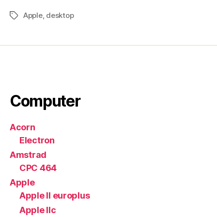
Apple
,
desktop
Tag
Computer
Acorn
Electron
Amstrad
CPC 464
Apple
Apple II europlus
Apple IIc