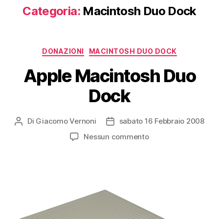
Categoria:
Macintosh Duo Dock
Categorie
DONAZIONI
MACINTOSH DUO DOCK
Apple Macintosh Duo
Dock
Di
Giacomo Vernoni
sabato 16 Febbraio 2008
Autore
Data
articolo
dell'articolo
su
Nessun commento
Apple
Macintosh
Duo
Dock