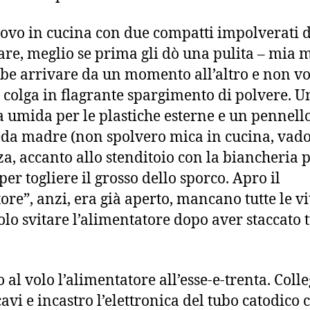
rovo in cucina con due compatti impolverati 
re, meglio se prima gli dò una pulita – mia 
be arrivare da un momento all’altro e non vo
 colga in flagrante spargimento di polvere. U
 umida per le plastiche esterne e un pennell
eda madre (non spolvero mica in cucina, vado
za, accanto allo stenditoio con la biancheria p
per togliere il grosso dello sporco. Apro il
ore”, anzi, era già aperto, mancano tutte le vit
olo svitare l’alimentatore dopo aver staccato tu
 al volo l’alimentatore all’esse-e-trenta. Coll
 cavi e incastro l’elettronica del tubo catodico 