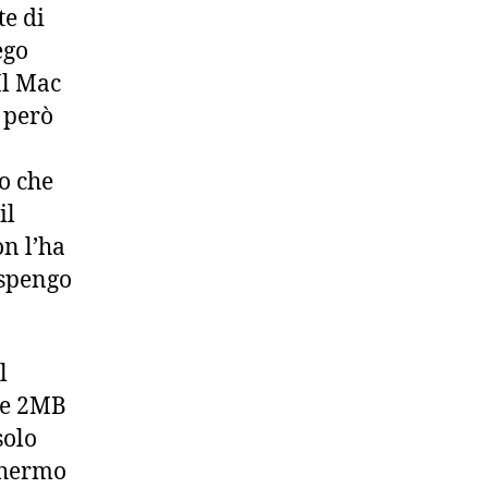
te di
ego
Il Mac
 però
to che
il
on l’ha
 spengo
l
 e 2MB
solo
chermo