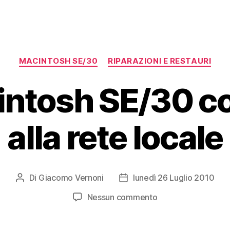
Categorie
MACINTOSH SE/30
RIPARAZIONI E RESTAURI
intosh SE/30 c
alla rete locale
Di
Giacomo Vernoni
lunedì 26 Luglio 2010
Autore
Data
articolo
dell'articolo
su
Nessun commento
Un
Macintosh