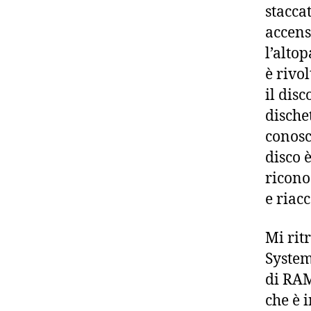
staccat
accens
l’alto
è rivo
il disc
dische
conosc
disco è
ricono
e riac
Mi rit
System
di RAM
che è 