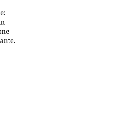
e:
un
one
ante.
h