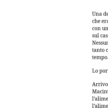
Una de
che er
con un
sul ca
Nessun
tanto 
tempo
Lo port
Arrivo
Macint
l’alim
l’alim