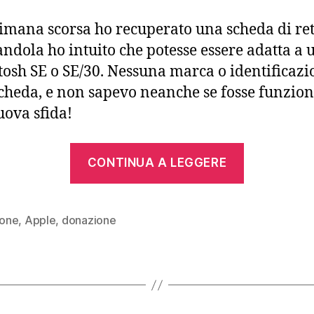
SE/30
connesso
timana scorsa ho recuperato una scheda di ret
alla
ndola ho intuito che potesse essere adatta a 
rete
osh SE o SE/30. Nessuna marca o identificazi
locale
scheda, e non sapevo neanche se fosse funzion
ova sfida!
“Un
CONTINUA A LEGGERE
Macintos
SE/30
connesso
n one
,
Apple
,
donazione
alla
rete
locale”