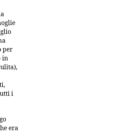
da
moglie
glio
na
o per
 in
ulita),
i,
tti i
ego
che era