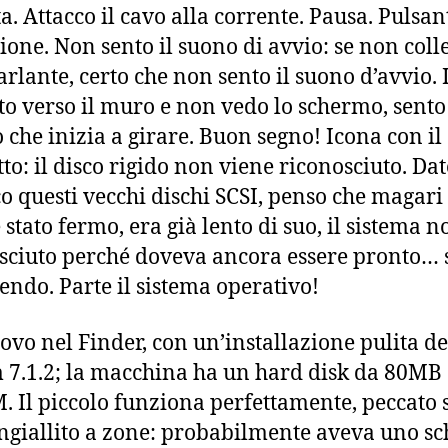
a. Attacco il cavo alla corrente. Pausa. Pulsan
ione. Non sento il suono di avvio: se non coll
parlante, certo che non sento il suono d’avvio. 
lto verso il muro e non vedo lo schermo, sento
o che inizia a girare. Buon segno! Icona con il
tto: il disco rigido non viene riconosciuto. Da
o questi vecchi dischi SCSI, penso che magari 
 stato fermo, era già lento di suo, il sistema n
sciuto perché doveva ancora essere pronto…
cendo. Parte il sistema operativo!
rovo nel Finder, con un’installazione pulita de
 7.1.2; la macchina ha un hard disk da 80MB
. Il piccolo funziona perfettamente, peccato 
ingiallito a zone: probabilmente aveva uno s