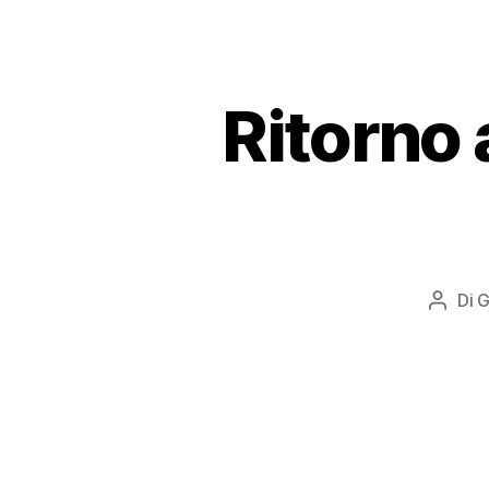
Ritorno 
Di
G
Autor
artico