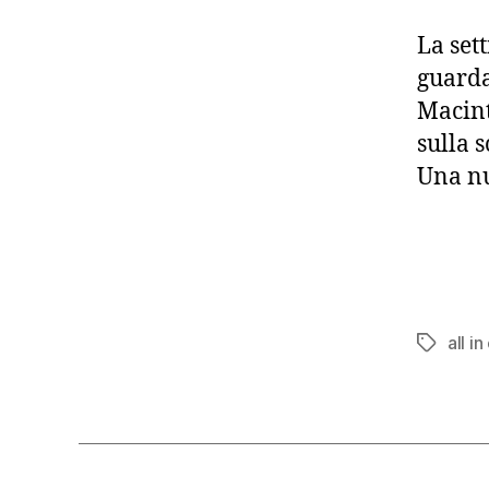
La set
guarda
Macint
sulla 
Una nu
all i
Tag