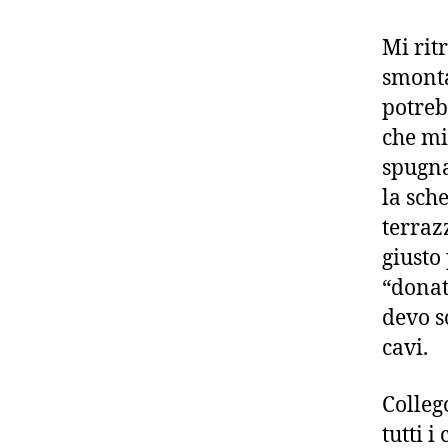
Mi rit
smonta
potreb
che mi
spugna
la sch
terraz
giusto 
“donat
devo s
cavi.
Collego
tutti i