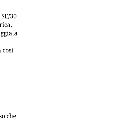
 SE/30
rica,
oggiata
 così
l
so che