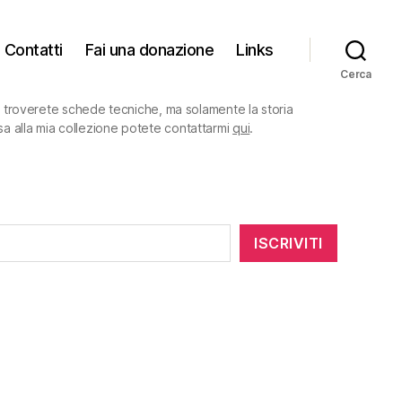
Contatti
Fai una donazione
Links
Cerca
on troverete schede tecniche, ma solamente la storia
sa alla mia collezione potete contattarmi
qui
.
ISCRIVITI