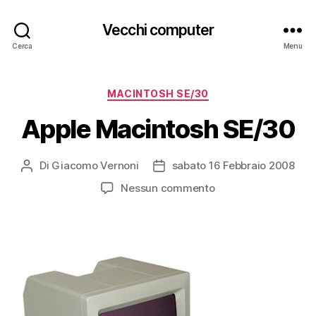
Vecchi computer
Cerca
Menu
Categorie
MACINTOSH SE/30
Apple Macintosh SE/30
Di
Giacomo Vernoni
sabato 16 Febbraio 2008
Autore
Data
articolo
dell'articolo
su
Nessun commento
Apple
Macintosh
SE/30