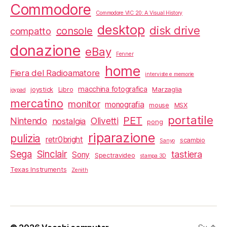
Commodore
Commodore VIC 20: A Visual History
desktop
disk drive
console
compatto
donazione
eBay
Fenner
home
Fiera del Radioamatore
interviste e memorie
macchina fotografica
joystick
Libro
Marzaglia
joypad
mercatino
monitor
monografia
mouse
MSX
portatile
PET
Nintendo
Olivetti
nostalgia
pong
riparazione
pulizia
retr0bright
scambio
Sanyo
Sega
Sinclair
tastiera
Sony
Spectravideo
stampa 3D
Texas Instruments
Zenith