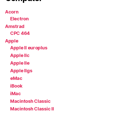
Acorn
Electron
Amstrad
CPC 464
Apple
Apple II europlus
Apple IIc
Apple IIe
Apple IIgs
eMac
iBook
iMac
Macintosh Classic
Macintosh Classic II