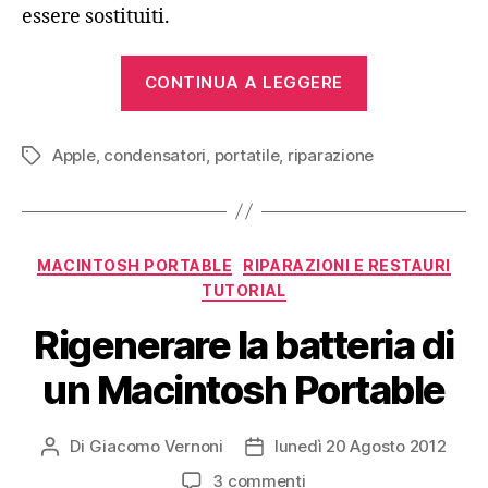
essere sostituiti.
“Apple
CONTINUA A LEGGERE
Macintosh
Portable
Apple
,
condensatori
,
portatile
,
riparazione
(backlit,
Tag
1991)”
Categorie
MACINTOSH PORTABLE
RIPARAZIONI E RESTAURI
TUTORIAL
Rigenerare la batteria di
un Macintosh Portable
Di
Giacomo Vernoni
lunedì 20 Agosto 2012
Autore
Data
articolo
dell'articolo
su
3 commenti