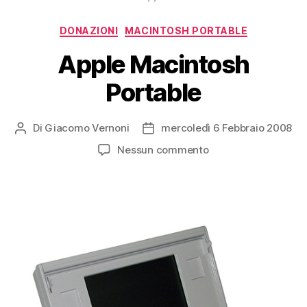
Categorie
DONAZIONI
MACINTOSH PORTABLE
Apple Macintosh
Portable
Di
Giacomo Vernoni
mercoledì 6 Febbraio 2008
Autore
Data
articolo
dell'articolo
su
Nessun commento
Apple
Macintosh
Portable