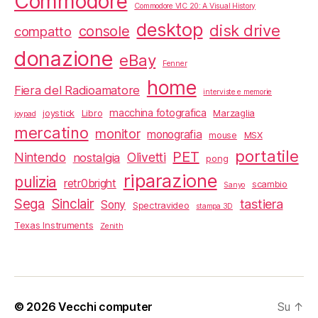
Commodore
Commodore VIC 20: A Visual History
desktop
disk drive
console
compatto
donazione
eBay
Fenner
home
Fiera del Radioamatore
interviste e memorie
macchina fotografica
joystick
Libro
Marzaglia
joypad
mercatino
monitor
monografia
mouse
MSX
portatile
PET
Nintendo
Olivetti
nostalgia
pong
riparazione
pulizia
retr0bright
scambio
Sanyo
Sega
Sinclair
tastiera
Sony
Spectravideo
stampa 3D
Texas Instruments
Zenith
© 2026
Vecchi computer
Su
↑