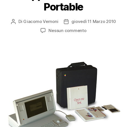
Portable
Di
Giacomo Vernoni
giovedì 11 Marzo 2010
Autore
Data
articolo
dell'articolo
su
Nessun commento
Apple
Macintosh
Portable