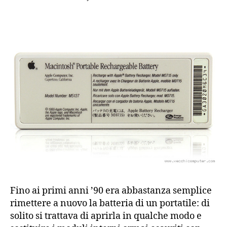
Rigenerare
la
batteria
di
un
Macintosh
Portable
Fino ai primi anni ’90 era abbastanza semplice
rimettere a nuovo la batteria di un portatile: di
solito si trattava di aprirla in qualche modo e