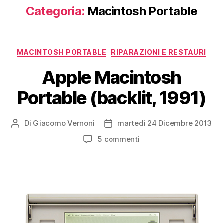
Categoria:
Macintosh Portable
Categorie
MACINTOSH PORTABLE
RIPARAZIONI E RESTAURI
Apple Macintosh
Portable (backlit, 1991)
Di
Giacomo Vernoni
martedì 24 Dicembre 2013
Autore
Data
articolo
dell'articolo
su
5 commenti
Apple
Macintosh
Portable
(backlit,
1991)