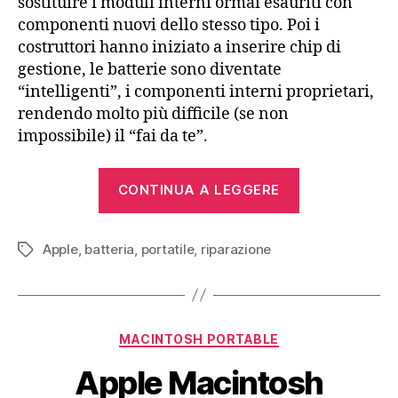
sostituire i moduli interni ormai esauriti con
componenti nuovi dello stesso tipo. Poi i
costruttori hanno iniziato a inserire chip di
gestione, le batterie sono diventate
“intelligenti”, i componenti interni proprietari,
rendendo molto più difficile (se non
impossibile) il “fai da te”.
“Rigenerare
CONTINUA A LEGGERE
la
batteria
Apple
,
batteria
,
portatile
,
riparazione
di
Tag
un
Macintosh
Portable”
Categorie
MACINTOSH PORTABLE
Apple Macintosh