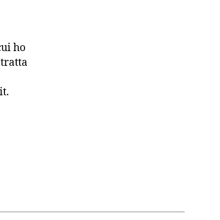
cui ho
tratta
t.
ori
re”