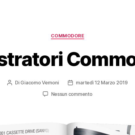
Categorie
COMMODORE
stratori Comm
Di
Giacomo Vernoni
martedì 12 Marzo 2019
Autore
Data
articolo
dell'articolo
su
Nessun commento
Registratori
Commodore