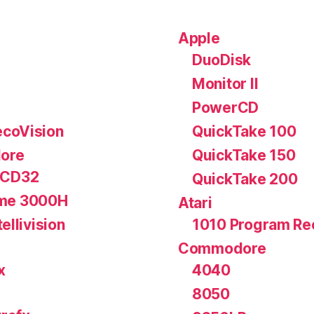
Apple
DuoDisk
Monitor II
PowerCD
coVision
QuickTake 100
ore
QuickTake 150
 CD32
QuickTake 200
me 3000H
Atari
tellivision
1010 Program Re
Commodore
x
4040
8050