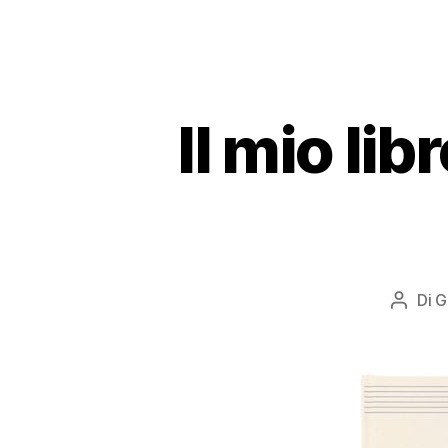
Il mio li
Di
G
Autor
articol