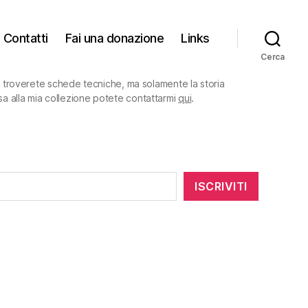
Contatti
Fai una donazione
Links
Cerca
on troverete schede tecniche, ma solamente la storia
sa alla mia collezione potete contattarmi
qui
.
ISCRIVITI