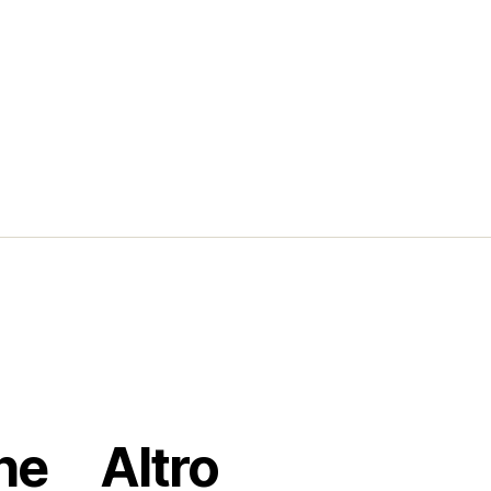
ore
he
Altro