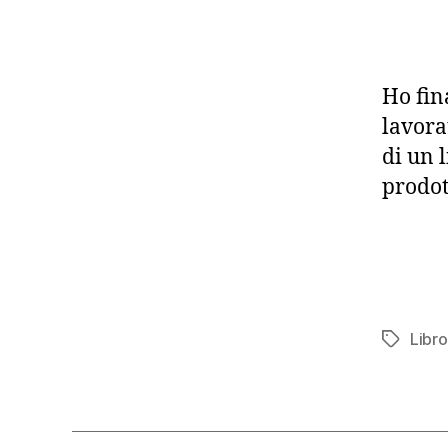
Ho fin
lavora
di un l
prodot
Libro
Tag