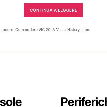
“Il
CONTINUA A LEGGERE
mio
libro
“Commod
modore
,
Commodore VIC 20: A Visual History
,
Libro
VIC
20:
A
Visual
History””
sole
Periferic