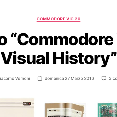
Categorie
COMMODORE VIC 20
bro “Commodore
Visual History”
iacomo Vernoni
domenica 27 Marzo 2016
3 c
e
Data
o
dell'articolo