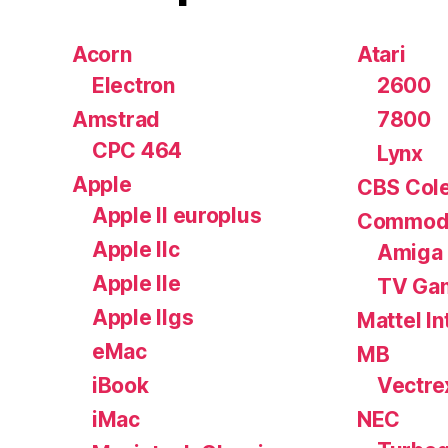
Acorn
Atari
Electron
2600
Amstrad
7800
CPC 464
Lynx
Apple
CBS Cole
Apple II europlus
Commod
Apple IIc
Amiga
Apple IIe
TV Ga
Apple IIgs
Mattel In
eMac
MB
iBook
Vectre
iMac
NEC