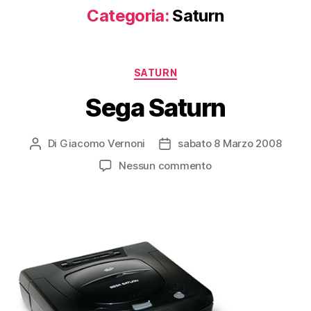
Categoria:
Saturn
Categorie
SATURN
Sega Saturn
Di
Giacomo Vernoni
sabato 8 Marzo 2008
Autore
Data
articolo
dell'articolo
su
Nessun commento
Sega
Saturn