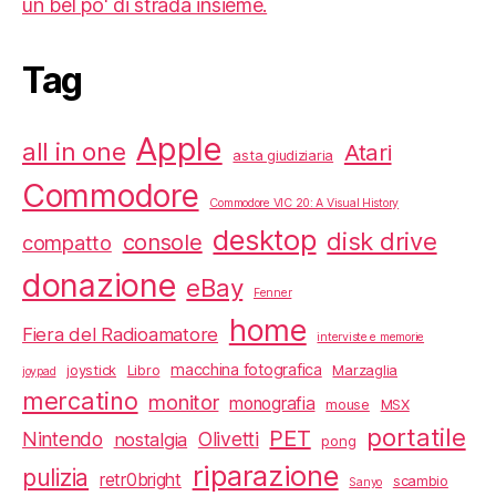
un bel po' di strada insieme.
Tag
Apple
all in one
Atari
asta giudiziaria
Commodore
Commodore VIC 20: A Visual History
desktop
disk drive
console
compatto
donazione
eBay
Fenner
home
Fiera del Radioamatore
interviste e memorie
macchina fotografica
joystick
Libro
Marzaglia
joypad
mercatino
monitor
monografia
mouse
MSX
portatile
PET
Nintendo
Olivetti
nostalgia
pong
riparazione
pulizia
retr0bright
scambio
Sanyo