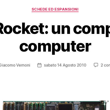
Categorie
SCHEDE ED ESPANSIONI
Rocket: un comp
computer
Giacomo Vernoni
sabato 14 Agosto 2010
2 co
re
Data
olo
dell'articolo