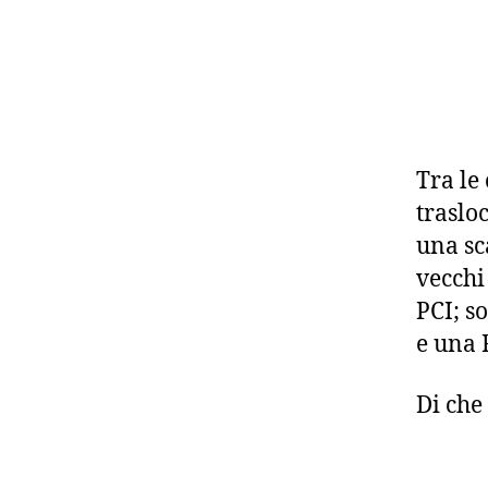
Tra le
traslo
una sc
vecchi
PCI; s
e una 
Di che 