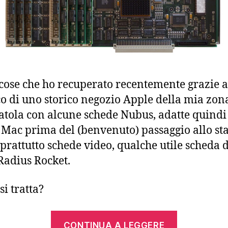
 cose che ho recuperato recentemente grazie a
co di uno storico negozio Apple della mia zona
atola con alcune schede Nubus, adatte quindi
 Mac prima del (benvenuto) passaggio allo s
oprattutto schede video, qualche utile scheda d
Radius Rocket.
si tratta?
“Radius
CONTINUA A LEGGERE