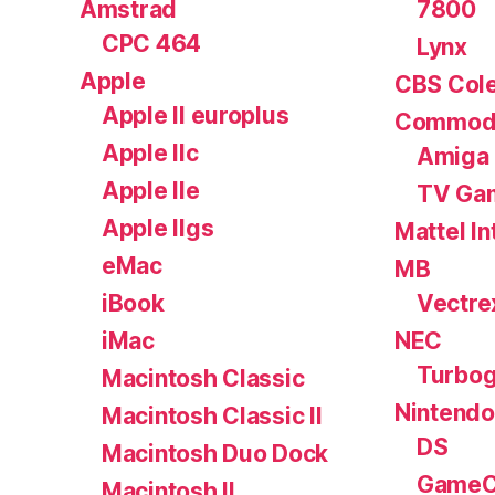
Amstrad
7800
CPC 464
Lynx
Apple
CBS Cole
Apple II europlus
Commod
Apple IIc
Amiga
Apple IIe
TV Ga
Apple IIgs
Mattel In
eMac
MB
iBook
Vectre
iMac
NEC
Turbog
Macintosh Classic
Nintendo
Macintosh Classic II
DS
Macintosh Duo Dock
GameC
Macintosh II