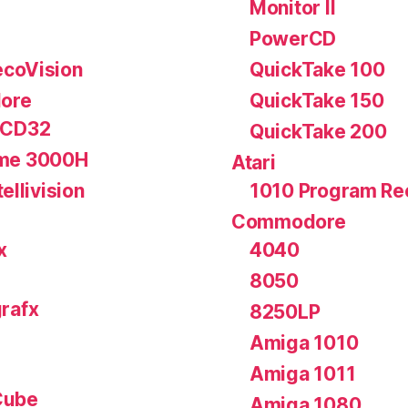
Monitor II
PowerCD
coVision
QuickTake 100
ore
QuickTake 150
 CD32
QuickTake 200
me 3000H
Atari
tellivision
1010 Program Re
Commodore
x
4040
8050
rafx
8250LP
Amiga 1010
Amiga 1011
ube
Amiga 1080