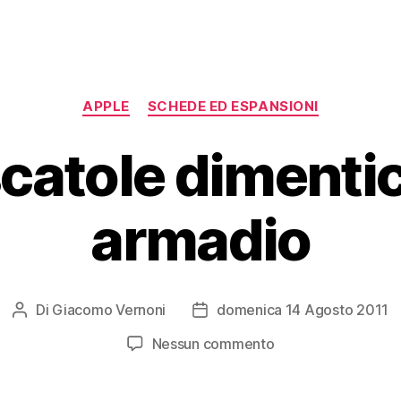
Categorie
APPLE
SCHEDE ED ESPANSIONI
catole dimentic
armadio
Di
Giacomo Vernoni
domenica 14 Agosto 2011
Autore
Data
articolo
dell'articolo
su
Nessun commento
Alcune
scatole