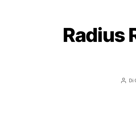
Radius 
Di
Auto
artic