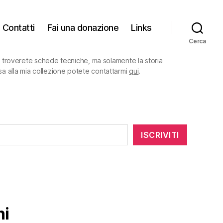
Contatti
Fai una donazione
Links
Cerca
on troverete schede tecniche, ma solamente la storia
sa alla mia collezione potete contattarmi
qui
.
ISCRIVITI
ni