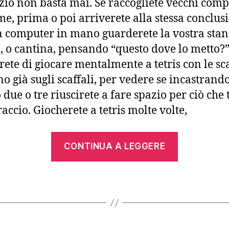
zio non basta mai. Se raccogliete vecchi com
e, prima o poi arriverete alla stessa conclus
 computer in mano guarderete la vostra stan
, o cantina, pensando “questo dove lo metto?”
rete di giocare mentalmente a tetris con le sc
no già sugli scaffali, per vedere se incastrand
 due o tre riuscirete a fare spazio per ciò che 
accio. Giocherete a tetris molte volte,
“Alcune
CONTINUA A LEGGERE
scatole
dimentica
in
un
armadio”