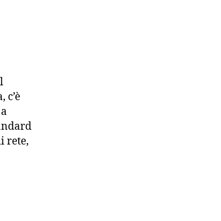
l
, c’è
 a
tandard
i rete,