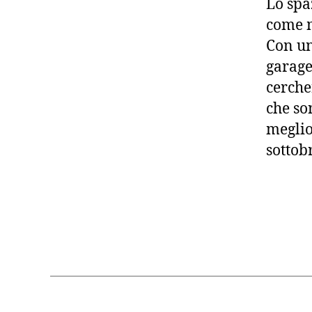
Lo spa
come m
Con un
garage
cerche
che so
meglio
sottobr