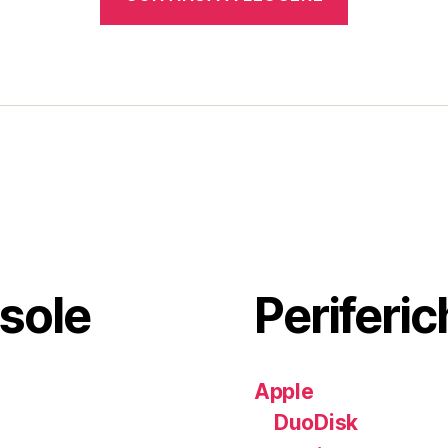
Rocket:
un
computer
nel
computer
sole
Periferic
Apple
DuoDisk