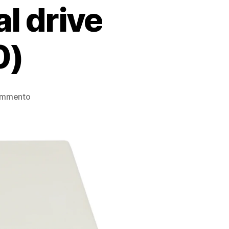
 drive
0)
su
ommento
Commodore
8050
dual
drive
floppy
disk
(1980)