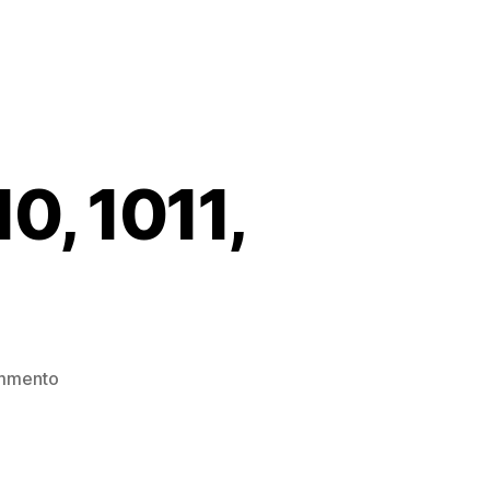
, 1011,
su
mmento
Commodore
Amiga
1010,
1011,