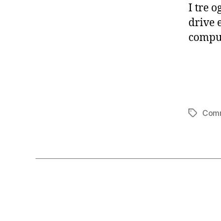
I tre o
drive 
comput
Com
Tag