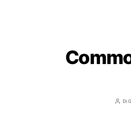
Commod
Di
G
Autor
artico