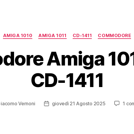
Categorie
AMIGA 1010
AMIGA 1011
CD-1411
COMMODORE
ore Amiga 1010
CD-1411
iacomo Vernoni
giovedì 21 Agosto 2025
1 co
e
Data
lo
dell'articolo