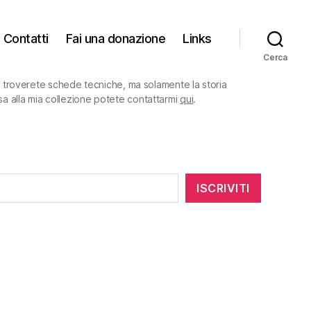
Contatti
Fai una donazione
Links
Cerca
on troverete schede tecniche, ma solamente la storia
sa alla mia collezione potete contattarmi
qui
.
ISCRIVITI