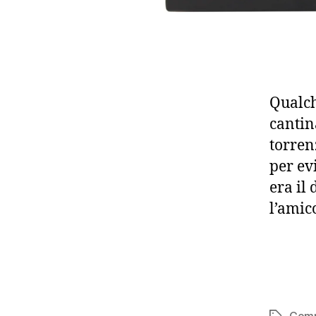
Qualch
cantin
torren
per ev
era il
l’amic