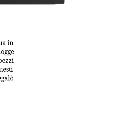
ua in
iogge
pezzi
uesti
egalò
ore