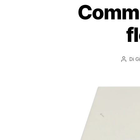
Commo
f
Di
G
Autore
articol