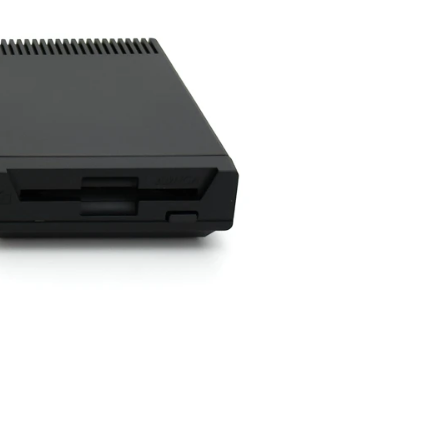
CD-
1411