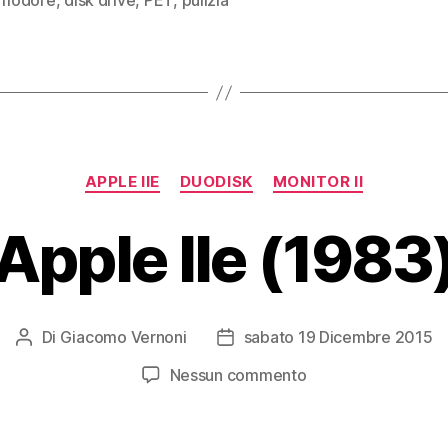
modore
,
disk drive
,
PET
,
pulizia
floppy
disk
(1980)”
Categorie
APPLE IIE
DUODISK
MONITOR II
Apple IIe (1983
Di
Giacomo Vernoni
sabato 19 Dicembre 2015
Autore
Data
articolo
dell'articolo
su
Nessun commento
Apple
IIe
(1983)