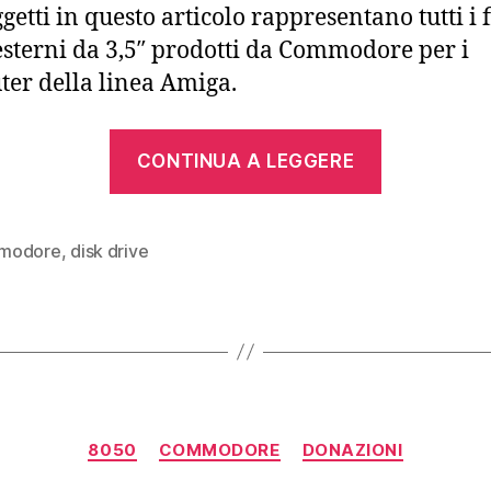
ggetti in questo articolo rappresentano tutti i 
esterni da 3,5″ prodotti da Commodore per i
er della linea Amiga.
“Commod
CONTINUA A LEGGERE
Amiga
1010,
1011,
modore
,
disk drive
CD-
1411”
Categorie
8050
COMMODORE
DONAZIONI