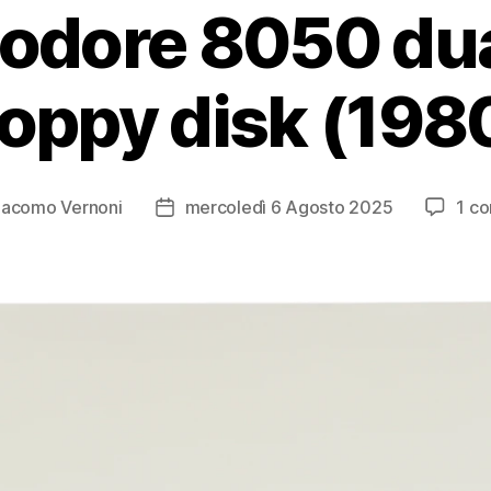
dore 8050 dual
loppy disk (198
iacomo Vernoni
mercoledì 6 Agosto 2025
1 c
Data
o
dell'articolo