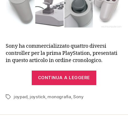
Sony ha commercializzato quattro diversi
controller per la prima PlayStation, presentati
in questo articolo in ordine cronologico.
“I
CONTINUA A LEGGERE
controller
della
joypad
,
joystick
,
monografia
,
Sony
PlayStation”
Tag