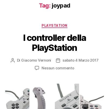
Tag:
joypad
Categorie
PLAYSTATION
I controller della
PlayStation
Di
Giacomo Vernoni
sabato 4 Marzo 2017
Autore
Data
articolo
dell'articolo
su
Nessun commento
I
controller
della
PlayStation