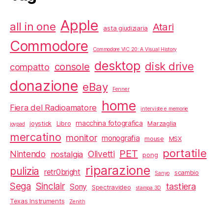
Apple
all in one
Atari
asta giudiziaria
Commodore
Commodore VIC 20: A Visual History
desktop
disk drive
console
compatto
donazione
eBay
Fenner
home
Fiera del Radioamatore
interviste e memorie
macchina fotografica
joystick
Libro
Marzaglia
joypad
mercatino
monitor
monografia
mouse
MSX
portatile
PET
Nintendo
Olivetti
nostalgia
pong
riparazione
pulizia
retr0bright
scambio
Sanyo
Sega
Sinclair
tastiera
Sony
Spectravideo
stampa 3D
Texas Instruments
Zenith