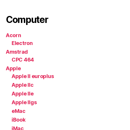
Computer
Acorn
Electron
Amstrad
CPC 464
Apple
Apple II europlus
Apple IIc
Apple IIe
Apple IIgs
eMac
iBook
iMac