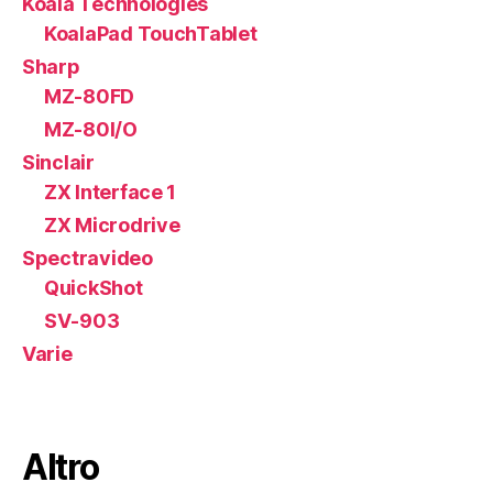
Koala Technologies
KoalaPad TouchTablet
Sharp
MZ-80FD
MZ-80I/O
Sinclair
ZX Interface 1
ZX Microdrive
Spectravideo
QuickShot
SV-903
Varie
Altro