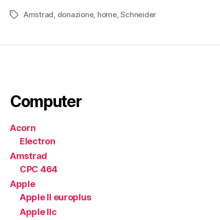
Schneider
Amstrad
,
donazione
,
home
,
Schneider
CPC
Tag
464
(1984)”
Computer
Acorn
Electron
Amstrad
CPC 464
Apple
Apple II europlus
Apple IIc