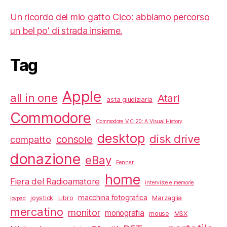
Un ricordo del mio gatto Cico: abbiamo percorso
un bel po' di strada insieme.
Tag
Apple
all in one
Atari
asta giudiziaria
Commodore
Commodore VIC 20: A Visual History
desktop
disk drive
console
compatto
donazione
eBay
Fenner
home
Fiera del Radioamatore
interviste e memorie
macchina fotografica
joystick
Libro
Marzaglia
joypad
mercatino
monitor
monografia
mouse
MSX