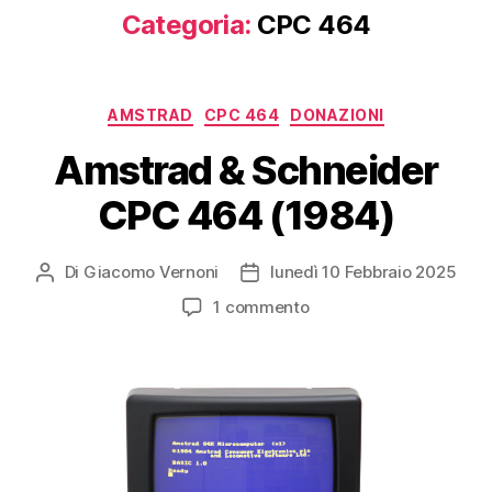
Categoria:
CPC 464
Categorie
AMSTRAD
CPC 464
DONAZIONI
Amstrad & Schneider
CPC 464 (1984)
Di
Giacomo Vernoni
lunedì 10 Febbraio 2025
Autore
Data
articolo
dell'articolo
su
1 commento
Amstrad
&
Schneider
CPC
464
(1984)