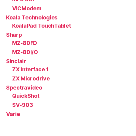
VICModem
Koala Technologies
KoalaPad TouchTablet
Sharp
MZ-80FD
MZ-80I/O
Sinclair
ZX Interface 1
ZX Microdrive
Spectravideo
QuickShot
SV-903
Varie