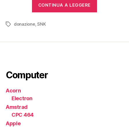
“Neo•Geo
CONTINUA A LEGGERE
AES
e
donazione
,
SNK
MVS”
Tag
Computer
Acorn
Electron
Amstrad
CPC 464
Apple