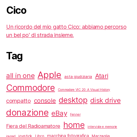
Cico
Un ricordo del mio gatto Cico: abbiamo percorso
un bel po' di strada insieme.
Tag
Apple
all in one
Atari
asta giudiziaria
Commodore
Commodore VIC 20: A Visual History
desktop
disk drive
console
compatto
donazione
eBay
Fenner
home
Fiera del Radioamatore
interviste e memorie
macchina fotografica
joystick
Libro
Marzaglia
joypad