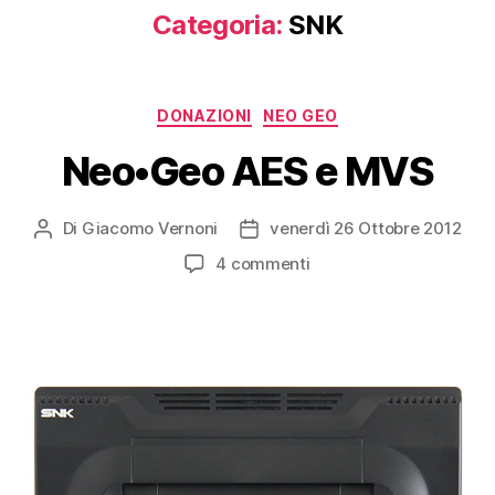
Categoria:
SNK
Categorie
DONAZIONI
NEO GEO
Neo•Geo AES e MVS
Di
Giacomo Vernoni
venerdì 26 Ottobre 2012
Autore
Data
articolo
dell'articolo
su
4 commenti
Neo•Geo
AES
e
MVS