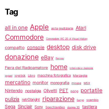
Tag
Apple
all in one
Atari
asta giudiziaria
Commodore
Commodore VIC 20: A Visual History
desktop
disk drive
console
compatto
donazione
eBay
Fenner
home
Fiera del Radioamatore
interviste e memorie
macchina fotografica
joystick
Libro
Marzaglia
joypad
mercatino
monitor
monografia
mouse
MSX
portatile
PET
Nintendo
Olivetti
nostalgia
pong
riparazione
pulizia
retr0bright
scambio
Sanyo
Sega
Sinclair
tastiera
Sony
Spectravideo
stampa 3D