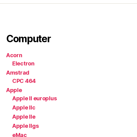
Computer
Acorn
Electron
Amstrad
CPC 464
Apple
Apple II europlus
Apple IIc
Apple IIe
Apple IIgs
eMac