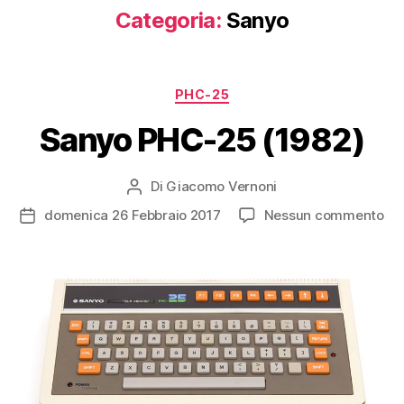
Categoria:
Sanyo
Categorie
PHC-25
Sanyo PHC-25 (1982)
Di
Giacomo Vernoni
Autore
articolo
su
domenica 26 Febbraio 2017
Nessun commento
Data
Sa
dell'articolo
PH
25
(19