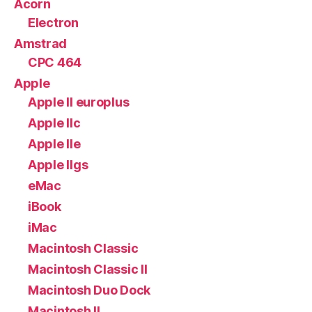
Acorn
Electron
Amstrad
CPC 464
Apple
Apple II europlus
Apple IIc
Apple IIe
Apple IIgs
eMac
iBook
iMac
Macintosh Classic
Macintosh Classic II
Macintosh Duo Dock
Macintosh II