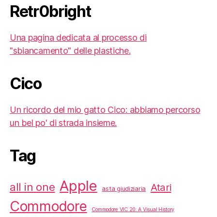
Retr0bright
Una pagina dedicata al processo di
"sbiancamento" delle plastiche.
Cico
Un ricordo del mio gatto Cico: abbiamo percorso
un bel po' di strada insieme.
Tag
Apple
all in one
Atari
asta giudiziaria
Commodore
Commodore VIC 20: A Visual History