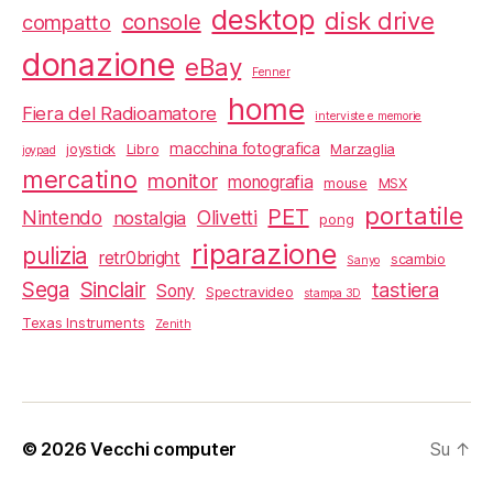
desktop
disk drive
console
compatto
donazione
eBay
Fenner
home
Fiera del Radioamatore
interviste e memorie
macchina fotografica
joystick
Libro
Marzaglia
joypad
mercatino
monitor
monografia
mouse
MSX
portatile
PET
Nintendo
Olivetti
nostalgia
pong
riparazione
pulizia
retr0bright
scambio
Sanyo
Sega
Sinclair
tastiera
Sony
Spectravideo
stampa 3D
Texas Instruments
Zenith
© 2026
Vecchi computer
Su
↑