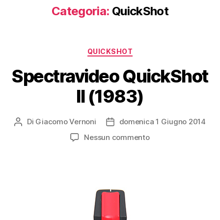
Categoria:
QuickShot
Categorie
QUICKSHOT
Spectravideo QuickShot
II (1983)
Di
Giacomo Vernoni
domenica 1 Giugno 2014
Autore
Data
articolo
dell'articolo
su
Nessun commento
Spectravideo
QuickShot
II
(1983)