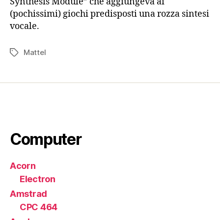
Synthesis Module” che aggiungeva ai
(pochissimi) giochi predisposti una rozza sintesi
vocale.
Mattel
Tag
Computer
Acorn
Electron
Amstrad
CPC 464