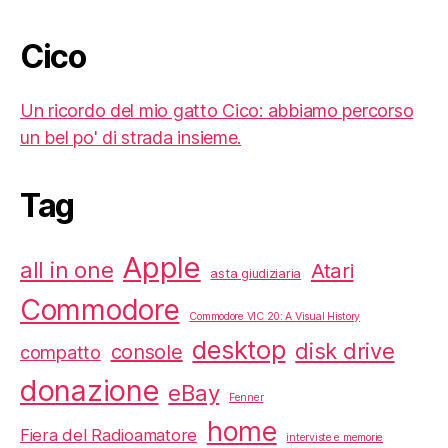
Cico
Un ricordo del mio gatto Cico: abbiamo percorso
un bel po' di strada insieme.
Tag
Apple
all in one
Atari
asta giudiziaria
Commodore
Commodore VIC 20: A Visual History
desktop
disk drive
console
compatto
donazione
eBay
Fenner
home
Fiera del Radioamatore
interviste e memorie