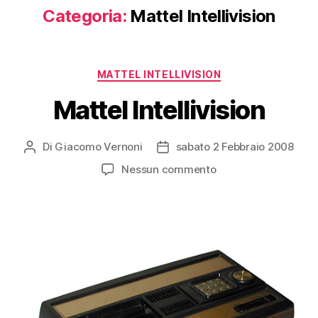
Categoria:
Mattel Intellivision
Categorie
MATTEL INTELLIVISION
Mattel Intellivision
Di
Giacomo Vernoni
sabato 2 Febbraio 2008
Autore
Data
articolo
dell'articolo
su
Nessun commento
Mattel
Intellivision