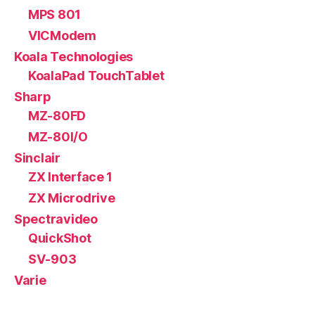
MPS 801
VICModem
Koala Technologies
KoalaPad TouchTablet
Sharp
MZ-80FD
MZ-80I/O
Sinclair
ZX Interface 1
ZX Microdrive
Spectravideo
QuickShot
SV-903
Varie