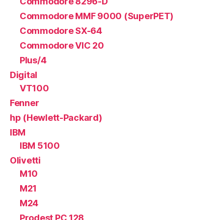
Commodore 8296-D
Commodore MMF 9000 (SuperPET)
Commodore SX-64
Commodore VIC 20
Plus/4
Digital
VT100
Fenner
hp (Hewlett-Packard)
IBM
IBM 5100
Olivetti
M10
M21
M24
Prodest PC 128