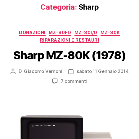
Categoria:
Sharp
Categorie
DONAZIONI
MZ-80FD
MZ-80I/O
MZ-80K
RIPARAZIONI E RESTAURI
Sharp MZ-80K (1978)
Di
Giacomo Vernoni
sabato 11 Gennaio 2014
Autore
Data
articolo
dell'articolo
su
7 commenti
Sharp
MZ-
80K
(1978)