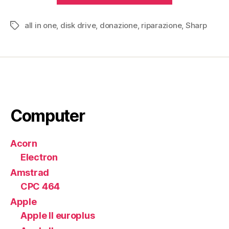
80K
all in one
,
disk drive
,
donazione
,
riparazione
(1978)”
,
Sharp
Tag
Computer
Acorn
Electron
Amstrad
CPC 464
Apple
Apple II europlus