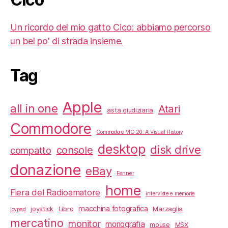
Un ricordo del mio gatto Cico: abbiamo percorso
un bel po' di strada insieme.
Tag
Apple
all in one
Atari
asta giudiziaria
Commodore
Commodore VIC 20: A Visual History
desktop
disk drive
console
compatto
donazione
eBay
Fenner
home
Fiera del Radioamatore
interviste e memorie
macchina fotografica
joystick
Libro
Marzaglia
joypad
mercatino
monitor
monografia
mouse
MSX