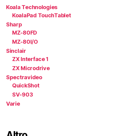
Koala Technologies
KoalaPad TouchTablet
Sharp
MZ-80FD
MZ-80I/O
Sinclair
ZX Interface 1
ZX Microdrive
Spectravideo
QuickShot
SV-903
Varie
Altro