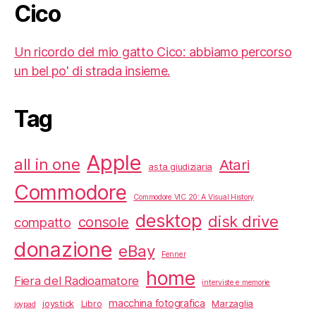
Cico
Un ricordo del mio gatto Cico: abbiamo percorso
un bel po' di strada insieme.
Tag
Apple
all in one
Atari
asta giudiziaria
Commodore
Commodore VIC 20: A Visual History
desktop
disk drive
console
compatto
donazione
eBay
Fenner
home
Fiera del Radioamatore
interviste e memorie
macchina fotografica
joystick
Libro
Marzaglia
joypad