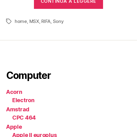
CONTINUA A LEGGERE
Hit
Bit
home
,
MSX
,
RIFA
,
Sony
HB-
Tag
75P
(1984)”
Computer
Acorn
Electron
Amstrad
CPC 464
Apple
Apple II europlus