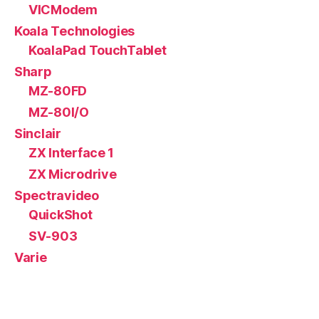
VICModem
Koala Technologies
KoalaPad TouchTablet
Sharp
MZ-80FD
MZ-80I/O
Sinclair
ZX Interface 1
ZX Microdrive
Spectravideo
QuickShot
SV-903
Varie