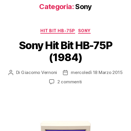
Categoria:
Sony
Categorie
HIT BIT HB-75P
SONY
Sony Hit Bit HB-75P
(1984)
Di
Giacomo Vernoni
mercoledì 18 Marzo 2015
Autore
Data
articolo
dell'articolo
su
2 commenti
Sony
Hit
Bit
HB-
75P
(1984)