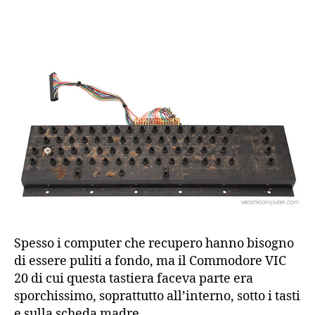
Pulizia
della
tastiera
di
un
VIC
20
Spesso i computer che recupero hanno bisogno
di essere puliti a fondo, ma il Commodore VIC
20 di cui questa tastiera faceva parte era
sporchissimo, soprattutto all’interno, sotto i tasti
e sulla scheda madre.