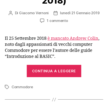
2018)
Di
Giacomo Vernoni
lunedì 21 Gennaio 2019
Autore
Data
articolo
dell'articolo
su
1 commento
Andrew
Colin
(1936-
Il 25 Settembre 2018
è mancato Andrew Colin
,
2018)
noto dagli appassionati di vecchi computer
Commodore per essere l’autore delle guide
“Introduzione al BASIC”.
“Andrew
CONTINUA A LEGGERE
Colin
(1936-
Commodore
2018)”
Tag