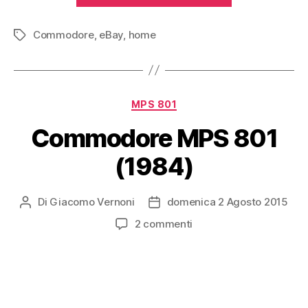
(1982)”
Commodore
,
eBay
,
home
Tag
Categorie
MPS 801
Commodore MPS 801
(1984)
Di
Giacomo Vernoni
domenica 2 Agosto 2015
Autore
Data
articolo
dell'articolo
su
2 commenti
Commodore
MPS
801
(1984)