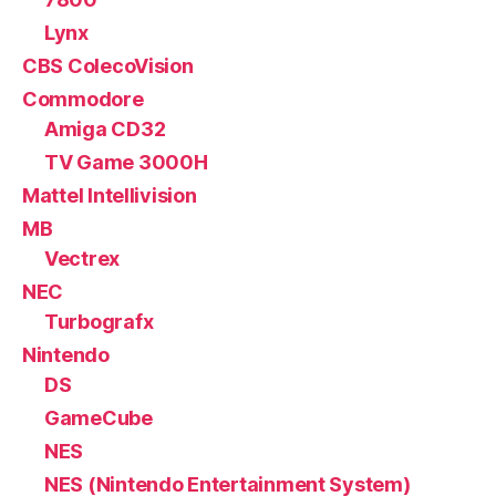
Lynx
CBS ColecoVision
Commodore
Amiga CD32
TV Game 3000H
Mattel Intellivision
MB
Vectrex
NEC
Turbografx
Nintendo
DS
GameCube
NES
NES (Nintendo Entertainment System)