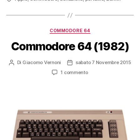
Categorie
COMMODORE 64
Commodore 64 (1982)
Di
Giacomo Vernoni
sabato 7 Novembre 2015
Autore
Data
articolo
dell'articolo
su
1 commento
Commodore
64
(1982)