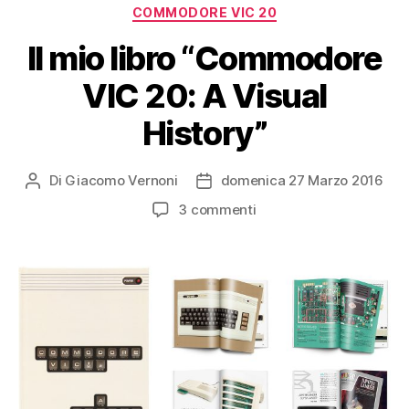
Categorie
COMMODORE VIC 20
Il mio libro “Commodore
VIC 20: A Visual
History”
Di
Giacomo Vernoni
domenica 27 Marzo 2016
Autore
Data
articolo
dell'articolo
su
3 commenti
Il
mio
libro
“Commodore
VIC
20:
A
Visual
History”