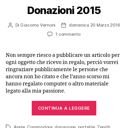
Donazioni 2015
Di
Giacomo Vernoni
domenica 20 Marzo 2016
Autore
Data
articolo
dell'articolo
su
1 commento
Donazioni
2015
Non sempre riesco a pubblicare un articolo per
ogni oggetto che ricevo in regalo, perciò vorrei
ringraziare pubblicamente le persone che
ancora non ho citato e che l’anno scorso mi
hanno regalato computer o altro materiale
legato alla mia passione.
“Donazioni
CONTINUA A LEGGERE
2015”
Apple
,
Commodore
,
donazione
,
portatile
,
Zenith
Tag