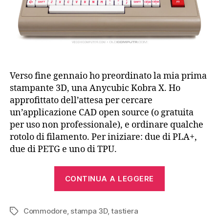
64
Verso fine gennaio ho preordinato la mia prima
stampante 3D, una Anycubic Kobra X. Ho
approfittato dell’attesa per cercare
un’applicazione CAD open source (o gratuita
per uso non professionale), e ordinare qualche
rotolo di filamento. Per iniziare: due di PLA+,
due di PETG e uno di TPU.
“Tasti
CONTINUA A LEGGERE
a
isola
Commodore
,
stampa 3D
,
tastiera
per
Tag