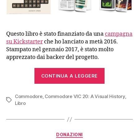
Questo libro è stato finanziato da una
campagna
su Kickstarter
che ho lanciato a metà 2016.
Stampato nel gennaio 2017, è stato molto
apprezzato dai backer del progetto.
“Il
CONTINUA A LEGGERE
mio
libro
Commodore
,
Commodore VIC 20: A Visual History
“Commodore
,
Tag
Libro
VIC
20:
A
Visual
Categorie
DONAZIONI
History””