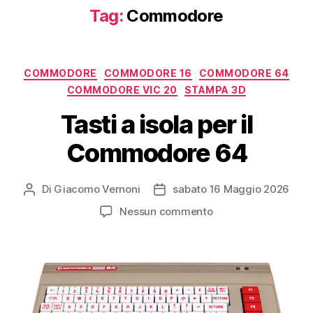
Tag:
Commodore
Categorie
COMMODORE
COMMODORE 16
COMMODORE 64
COMMODORE VIC 20
STAMPA 3D
Tasti a isola per il
Commodore 64
Di
Giacomo Vernoni
sabato 16 Maggio 2026
Autore
Data
articolo
dell'articolo
su
Nessun commento
Tasti
a
isola
per
il
Commodore