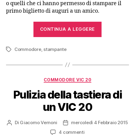
o quelli che ci hanno permesso di stampare il
primo biglietto di auguri a un amico.
“Commodore
CONTINUA A LEGGERE
MPS
801
Commodore
,
stampante
(1984)”
Tag
Categorie
COMMODORE VIC 20
Pulizia della tastiera di
un VIC 20
Di
Giacomo Vernoni
mercoledì 4 Febbraio 2015
Autore
Data
articolo
dell'articolo
su
4 commenti