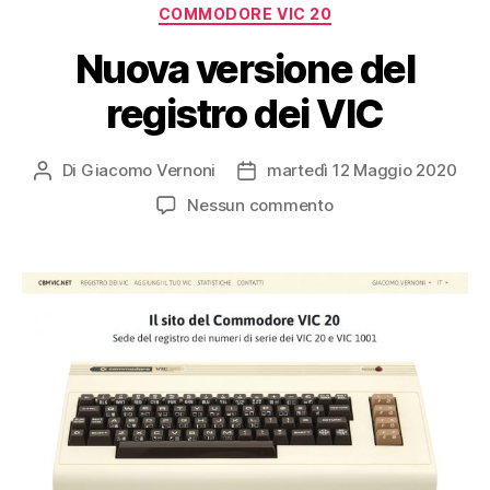
Categorie
COMMODORE VIC 20
Nuova versione del
registro dei VIC
Di
Giacomo Vernoni
martedì 12 Maggio 2020
Autore
Data
articolo
dell'articolo
su
Nessun commento
Nuova
versione
del
registro
dei
VIC