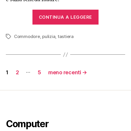
“Pulizia
CONTINUA A LEGGERE
della
tastiera
Commodore
,
pulizia
,
tastiera
di
Tag
un
VIC
20”
Paginazione
…
1
2
5
meno recenti
→
degli
articoli
Computer