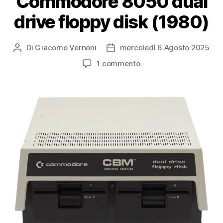
Commodore 8050 dual
drive floppy disk (1980)
Di
Giacomo Vernoni
mercoledì 6 Agosto 2025
Autore
Data
articolo
dell'articolo
su
1 commento
Commodore
8050
dual
drive
floppy
disk
(1980)