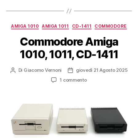
il
Commodore
64”
Categorie
AMIGA 1010
AMIGA 1011
CD-1411
COMMODORE
Commodore Amiga
1010, 1011, CD-1411
Di
Giacomo Vernoni
giovedì 21 Agosto 2025
Autore
Data
articolo
dell'articolo
su
1 commento
Commodore
Amiga
1010,
1011,
CD-
1411