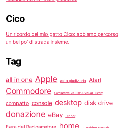
Cico
Un ricordo del mio gatto Cico: abbiamo percorso
un bel po' di strada insieme.
Tag
Apple
all in one
Atari
asta giudiziaria
Commodore
Commodore VIC 20: A Visual History
desktop
disk drive
console
compatto
donazione
eBay
Fenner
home
Fiera del Radioamatore
interviste e memorie