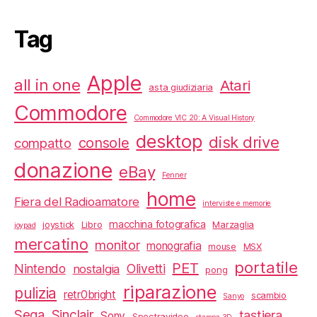
Tag
Apple
all in one
Atari
asta giudiziaria
Commodore
Commodore VIC 20: A Visual History
desktop
disk drive
console
compatto
donazione
eBay
Fenner
home
Fiera del Radioamatore
interviste e memorie
macchina fotografica
joystick
Libro
Marzaglia
joypad
mercatino
monitor
monografia
mouse
MSX
portatile
PET
Nintendo
Olivetti
nostalgia
pong
riparazione
pulizia
retr0bright
scambio
Sanyo
Sega
Sinclair
tastiera
Sony
Spectravideo