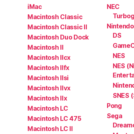
iMac
NEC
Turbog
Macintosh Classic
Nintendo
Macintosh Classic II
DS
Macintosh Duo Dock
GameC
Macintosh II
NES
Macintosh IIcx
NES (N
Macintosh IIfx
Entert
Macintosh IIsi
Ninten
Macintosh IIvx
SNES (
Macintosh IIx
Pong
Macintosh LC
Sega
Macintosh LC 475
Dream
Macintosh LC II