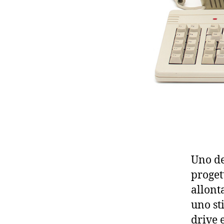
Uno dei
proget
allont
uno st
drive 