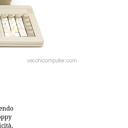
nendo
loppy
cità,