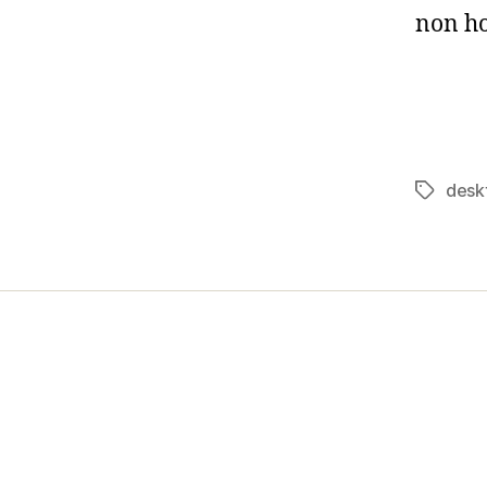
non ho
desk
Tag