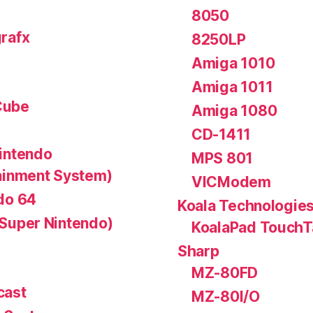
8050
rafx
8250LP
Amiga 1010
Amiga 1011
ube
Amiga 1080
CD-1411
intendo
MPS 801
ainment System)
VICModem
do 64
Koala Technologie
Super Nintendo)
KoalaPad TouchT
Sharp
MZ-80FD
cast
MZ-80I/O