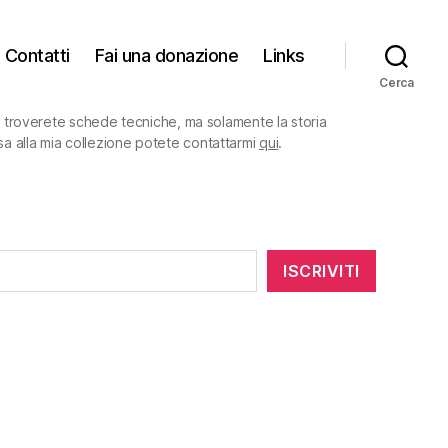
Contatti
Fai una donazione
Links
Cerca
on troverete schede tecniche, ma solamente la storia
sa alla mia collezione potete contattarmi
qui
.
ISCRIVITI