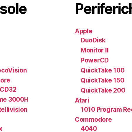
sole
Periferic
Apple
DuoDisk
Monitor II
PowerCD
coVision
QuickTake 100
ore
QuickTake 150
 CD32
QuickTake 200
me 3000H
Atari
tellivision
1010 Program Re
Commodore
x
4040