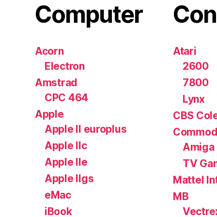
Computer
Con
Acorn
Atari
Electron
2600
Amstrad
7800
CPC 464
Lynx
Apple
CBS Cole
Apple II europlus
Commod
Apple IIc
Amiga
Apple IIe
TV Ga
Apple IIgs
Mattel In
eMac
MB
iBook
Vectre