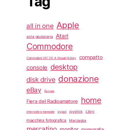
Tag
Apple
all in one
Atari
asta giudiziaria
Commodore
compatto
Commodore VIC 20: A Visual History
desktop
console
donazione
disk drive
eBay
Fenner
home
Fiera del Radioamatore
joystick
Libro
interviste e memorie
joypad
macchina fotografica
Marzaglia
mercatino
monitor
monografia