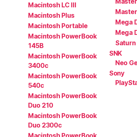
Master
Macintosh LC III
Master
Macintosh Plus
Mega D
Macintosh Portable
Mega D
Macintosh PowerBook
Saturn
145B
SNK
Macintosh PowerBook
Neo G
3400c
Sony
Macintosh PowerBook
PlaySt
540c
Macintosh PowerBook
Duo 210
Macintosh PowerBook
Duo 2300c
Macintosh PowerBook