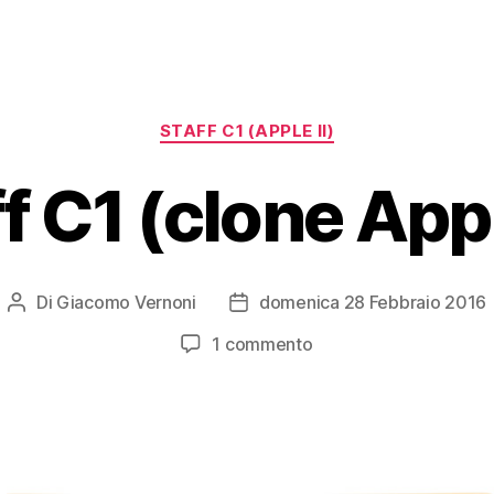
Categorie
STAFF C1 (APPLE II)
f C1 (clone Appl
Di
Giacomo Vernoni
domenica 28 Febbraio 2016
Autore
Data
articolo
dell'articolo
su
1 commento
Staff
C1
(clone
Apple
II)