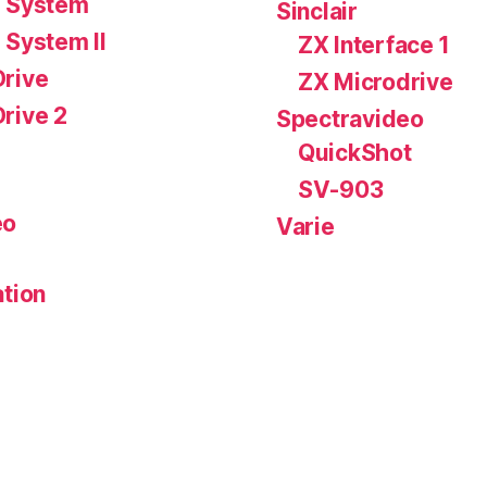
 System
Sinclair
 System II
ZX Interface 1
rive
ZX Microdrive
rive 2
Spectravideo
QuickShot
SV-903
eo
Varie
ation