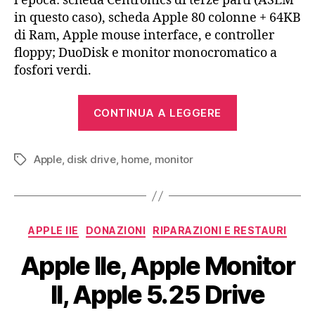
l’epoca: scheda Centronics di terze parti (ASEM
in questo caso), scheda Apple 80 colonne + 64KB
di Ram, Apple mouse interface, e controller
floppy; DuoDisk e monitor monocromatico a
fosfori verdi.
“Apple
CONTINUA A LEGGERE
IIe
(1983)”
Apple
,
disk drive
,
home
,
monitor
Tag
Categorie
APPLE IIE
DONAZIONI
RIPARAZIONI E RESTAURI
Apple IIe, Apple Monitor
II, Apple 5.25 Drive