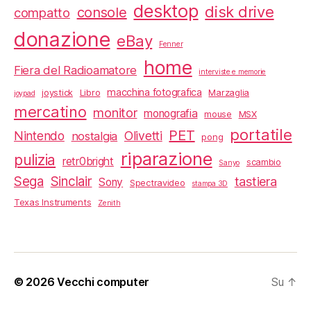
desktop
disk drive
console
compatto
donazione
eBay
Fenner
home
Fiera del Radioamatore
interviste e memorie
macchina fotografica
joystick
Libro
Marzaglia
joypad
mercatino
monitor
monografia
mouse
MSX
portatile
PET
Nintendo
Olivetti
nostalgia
pong
riparazione
pulizia
retr0bright
scambio
Sanyo
Sega
Sinclair
tastiera
Sony
Spectravideo
stampa 3D
Texas Instruments
Zenith
© 2026
Vecchi computer
Su
↑