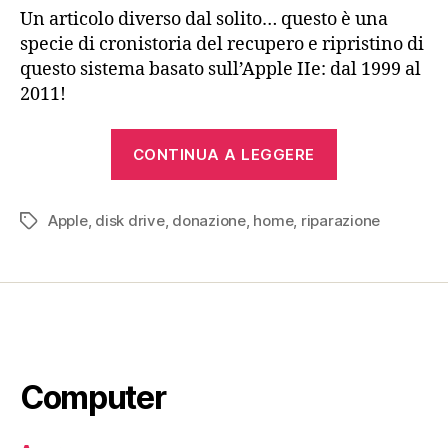
Un articolo diverso dal solito… questo è una
specie di cronistoria del recupero e ripristino di
questo sistema basato sull’Apple IIe: dal 1999 al
2011!
“Apple
CONTINUA A LEGGERE
IIe,
Apple
Apple
,
disk drive
,
donazione
,
home
,
riparazione
Monitor
Tag
II,
Apple
5.25
Drive”
Computer