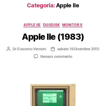
Categoria:
Apple IIe
Categorie
APPLE IIE
DUODISK
MONITOR II
Apple IIe (1983)
Di
Giacomo Vernoni
sabato 19 Dicembre 2015
Autore
Data
articolo
dell'articolo
su
Nessun commento
Apple
IIe
(1983)