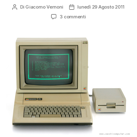
Di
Giacomo Vernoni
lunedì 29 Agosto 2011
Autore
Data
articolo
dell'articolo
su
3 commenti
Apple
IIe,
Apple
Monitor
II,
Apple
5.25
Drive