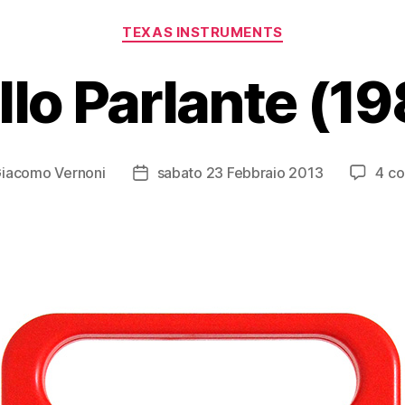
Categorie
TEXAS INSTRUMENTS
llo Parlante (1
iacomo Vernoni
sabato 23 Febbraio 2013
4 c
e
Data
lo
dell'articolo