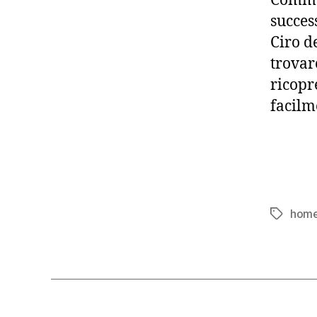
Commod
succes
Ciro d
trovar
ricopr
facilm
hom
Tag