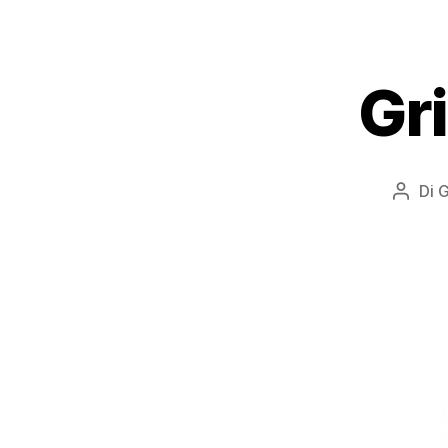
Gri
Di
G
Autor
artico