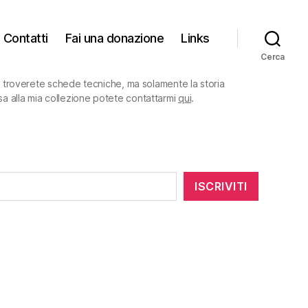
Contatti
Fai una donazione
Links
Cerca
on troverete schede tecniche, ma solamente la storia
sa alla mia collezione potete contattarmi
qui
.
ISCRIVITI