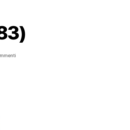
983)
su
ommenti
Grillo
Parlante
(1983)