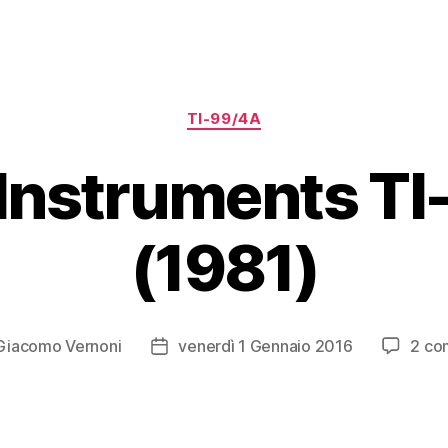
Categorie
TI-99/4A
Instruments T
(1981)
Giacomo Vernoni
venerdì 1 Gennaio 2016
2 co
re
Data
lo
dell'articolo