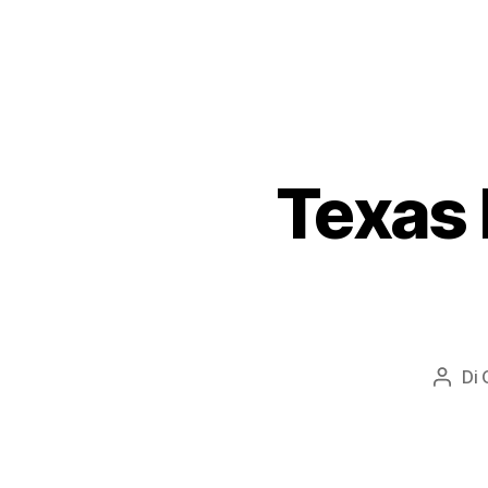
Texas 
Di
Auto
artico