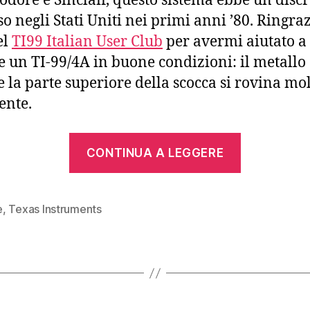
ore e Sinclair, questo sistema ebbe un discr
so negli Stati Uniti nei primi anni ’80. Ringra
el
TI99 Italian User Club
per avermi aiutato a
e un TI-99/4A in buone condizioni: il metallo
e la parte superiore della scocca si rovina mo
ente.
“Texas
CONTINUA A LEGGERE
Instrumen
TI-
99/4A
e
,
Texas Instruments
(1981)”