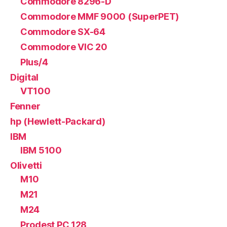
Commodore 8296-D
Commodore MMF 9000 (SuperPET)
Commodore SX-64
Commodore VIC 20
Plus/4
Digital
VT100
Fenner
hp (Hewlett-Packard)
IBM
IBM 5100
Olivetti
M10
M21
M24
Prodest PC 128