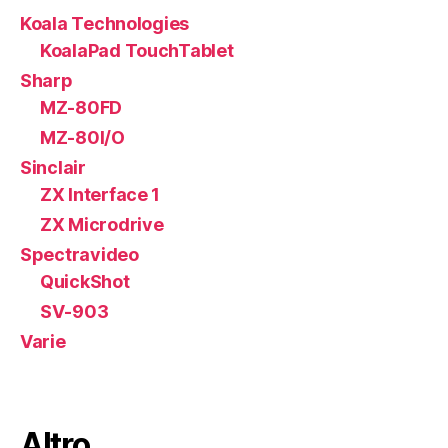
Koala Technologies
KoalaPad TouchTablet
Sharp
MZ-80FD
MZ-80I/O
Sinclair
ZX Interface 1
ZX Microdrive
Spectravideo
QuickShot
SV-903
Varie
Altro