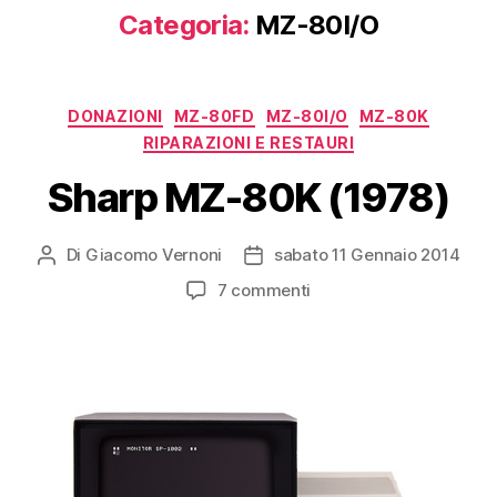
Categoria:
MZ-80I/O
Categorie
DONAZIONI
MZ-80FD
MZ-80I/O
MZ-80K
RIPARAZIONI E RESTAURI
Sharp MZ-80K (1978)
Di
Giacomo Vernoni
sabato 11 Gennaio 2014
Autore
Data
articolo
dell'articolo
su
7 commenti
Sharp
MZ-
80K
(1978)