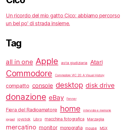
Un ricordo del mio gatto Cico: abbiamo percorso
un bel po' di strada insieme.
Tag
Apple
all in one
Atari
asta giudiziaria
Commodore
Commodore VIC 20: A Visual History
desktop
disk drive
console
compatto
donazione
eBay
Fenner
home
Fiera del Radioamatore
interviste e memorie
macchina fotografica
joystick
Libro
Marzaglia
joypad
mercatino
monitor
monografia
mouse
MSX