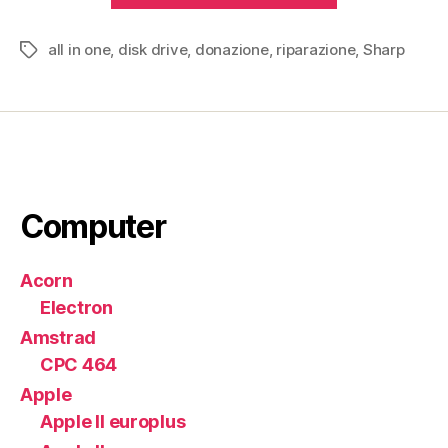
80K
all in one
,
disk drive
,
donazione
,
riparazione
(1978)”
,
Sharp
Tag
Computer
Acorn
Electron
Amstrad
CPC 464
Apple
Apple II europlus