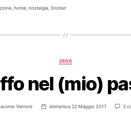
ZX
zione
,
home
,
nostalgia
,
Sinclair
Spectrum!
Categorie
2600
ffo nel (mio) p
iacomo Vernoni
domenica 22 Maggio 2011
2 c
Data
o
dell'articolo