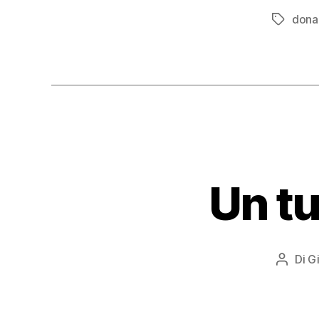
dona
Tag
Un tu
Di
G
Autore
articol