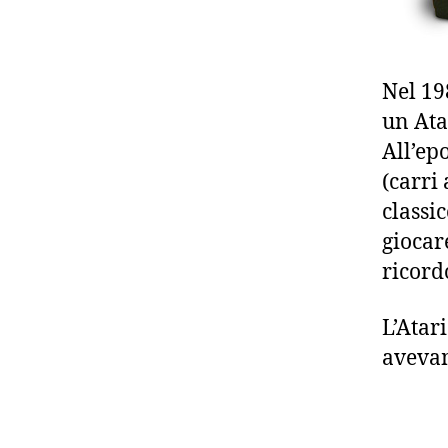
Nel 19
un Ata
All’ep
(carri
classi
giocar
ricord
L’Atari
aveva