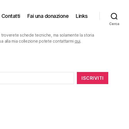
Contatti
Fai una donazione
Links
Cerca
on troverete schede tecniche, ma solamente la storia
sa alla mia collezione potete contattarmi
qui
.
ISCRIVITI