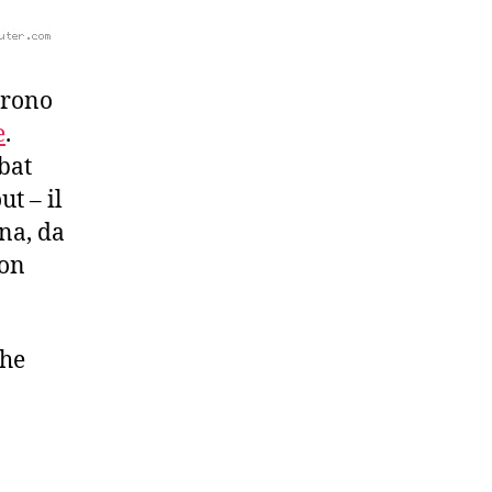
arono
e
.
bat
t – il
na, da
non
che