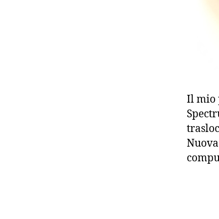
Il mio
Spectr
traslo
Nuova 
comput