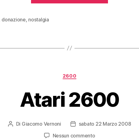
nel
(mio)
,
donazione
,
nostalgia
passato”
Categorie
2600
Atari 2600
Di
Giacomo Vernoni
sabato 22 Marzo 2008
Autore
Data
articolo
dell'articolo
su
Nessun commento