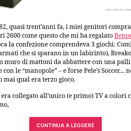
82, quasi trent’anni fa, i miei genitori compr
ri 2600 come questo che mi ha regalato
Bepp
oca la confezione comprendeva 3 giochi: Com
 armati che si sparano in un labirinto), Breakou
co muro di mattoni da abbattere con una palli
e con le “manopole” – e forse Pele’s Soccer… 
o mai qual era terzo gioco.
 era collegato all’unico (e primo) TV a colori 
mo,
“Un
CONTINUA A LEGGERE
tuffo