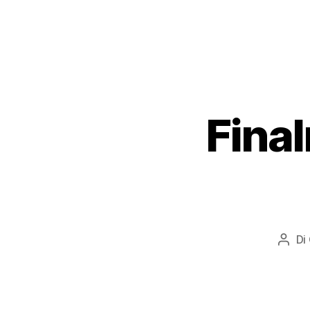
Final
Di
Auto
artic