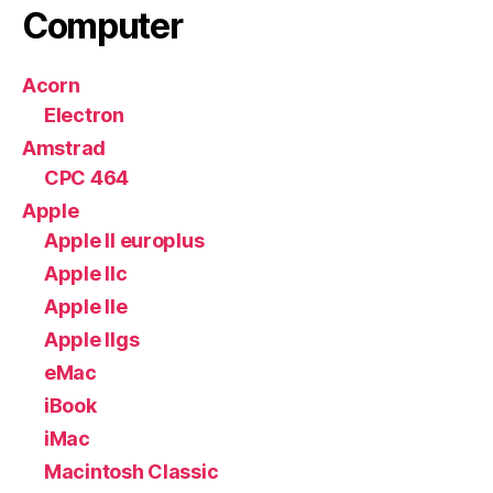
Computer
Acorn
Electron
Amstrad
CPC 464
Apple
Apple II europlus
Apple IIc
Apple IIe
Apple IIgs
eMac
iBook
iMac
Macintosh Classic