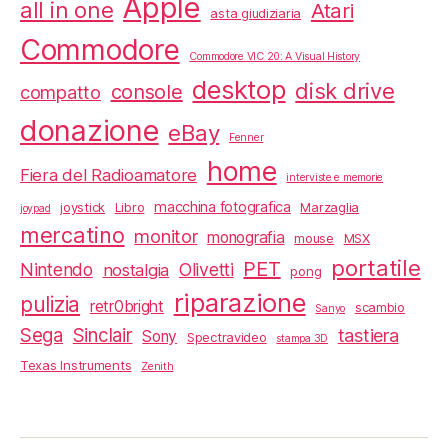
Apple
all in one
Atari
asta giudiziaria
Commodore
Commodore VIC 20: A Visual History
desktop
disk drive
console
compatto
donazione
eBay
Fenner
home
Fiera del Radioamatore
interviste e memorie
macchina fotografica
joystick
Libro
Marzaglia
joypad
mercatino
monitor
monografia
mouse
MSX
portatile
PET
Nintendo
Olivetti
nostalgia
pong
riparazione
pulizia
retr0bright
scambio
Sanyo
Sega
Sinclair
tastiera
Sony
Spectravideo
stampa 3D
Texas Instruments
Zenith