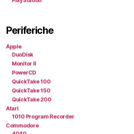
PlayStation
Periferiche
Apple
DuoDisk
Monitor II
PowerCD
QuickTake 100
QuickTake 150
QuickTake 200
Atari
1010 Program Recorder
Commodore
4040