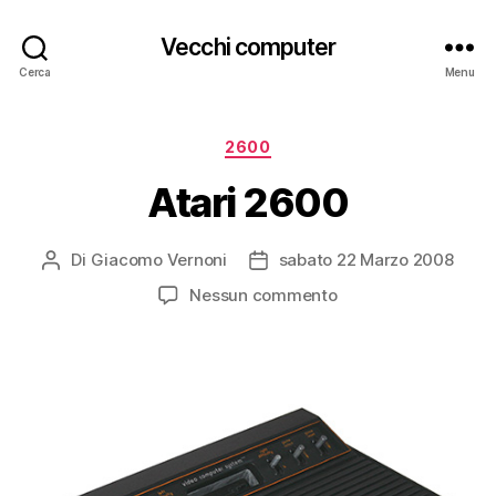
Vecchi computer
Cerca
Menu
Categorie
2600
Atari 2600
Di
Giacomo Vernoni
sabato 22 Marzo 2008
Autore
Data
articolo
dell'articolo
su
Nessun commento
Atari
2600