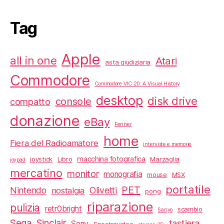
Tag
Apple
all in one
Atari
asta giudiziaria
Commodore
Commodore VIC 20: A Visual History
desktop
disk drive
console
compatto
donazione
eBay
Fenner
home
Fiera del Radioamatore
interviste e memorie
macchina fotografica
joystick
Libro
Marzaglia
joypad
mercatino
monitor
monografia
mouse
MSX
portatile
PET
Nintendo
Olivetti
nostalgia
pong
riparazione
pulizia
retr0bright
scambio
Sanyo
Sega
Sinclair
tastiera
Sony
Spectravideo