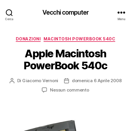
Vecchi computer
Cerca
Menu
Categorie
DONAZIONI
MACINTOSH POWERBOOK 540C
Apple Macintosh
PowerBook 540c
Di
Giacomo Vernoni
domenica 6 Aprile 2008
Autore
Data
articolo
dell'articolo
su
Nessun commento
Apple
Macintosh
PowerBook
540c