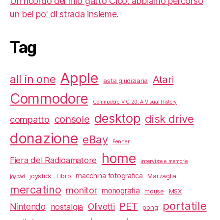
Un ricordo del mio gatto Cico: abbiamo percorso
un bel po' di strada insieme.
Tag
Apple
all in one
Atari
asta giudiziaria
Commodore
Commodore VIC 20: A Visual History
desktop
disk drive
console
compatto
donazione
eBay
Fenner
home
Fiera del Radioamatore
interviste e memorie
macchina fotografica
joystick
Libro
Marzaglia
joypad
mercatino
monitor
monografia
mouse
MSX
portatile
PET
Nintendo
Olivetti
nostalgia
pong