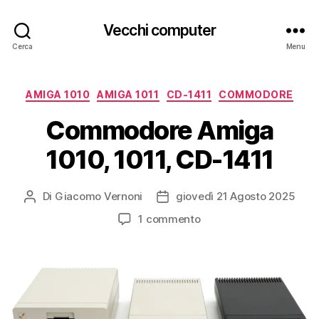
Vecchi computer
Cerca
Menu
Categorie
AMIGA 1010
AMIGA 1011
CD-1411
COMMODORE
Commodore Amiga
1010, 1011, CD-1411
Di
Giacomo Vernoni
giovedì 21 Agosto 2025
Autore
Data
articolo
dell'articolo
su
1 commento
Commodore
Amiga
1010,
1011,
CD-
1411