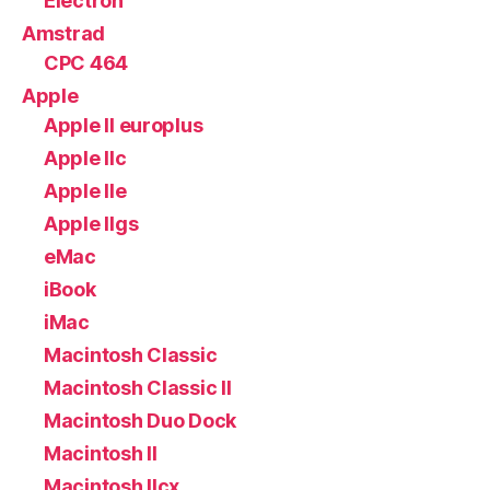
Electron
Amstrad
CPC 464
Apple
Apple II europlus
Apple IIc
Apple IIe
Apple IIgs
eMac
iBook
iMac
Macintosh Classic
Macintosh Classic II
Macintosh Duo Dock
Macintosh II
Macintosh IIcx