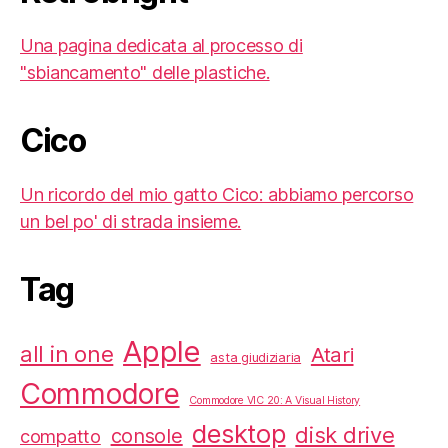
Una pagina dedicata al processo di
"sbiancamento" delle plastiche.
Cico
Un ricordo del mio gatto Cico: abbiamo percorso
un bel po' di strada insieme.
Tag
Apple
all in one
Atari
asta giudiziaria
Commodore
Commodore VIC 20: A Visual History
desktop
disk drive
console
compatto