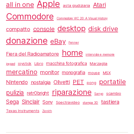
Apple
all in one
Atari
asta giudiziaria
Commodore
Commodore VIC 20: A Visual History
desktop
disk drive
console
compatto
donazione
eBay
Fenner
home
Fiera del Radioamatore
interviste e memorie
macchina fotografica
joystick
Libro
Marzaglia
joypad
mercatino
monitor
monografia
mouse
MSX
portatile
PET
Nintendo
Olivetti
nostalgia
pong
riparazione
pulizia
retr0bright
scambio
Sanyo
Sega
Sinclair
tastiera
Sony
Spectravideo
stampa 3D
Texas Instruments
Zenith