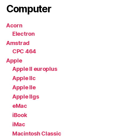
Computer
Acorn
Electron
Amstrad
CPC 464
Apple
Apple II europlus
Apple IIc
Apple IIe
Apple IIgs
eMac
iBook
iMac
Macintosh Classic