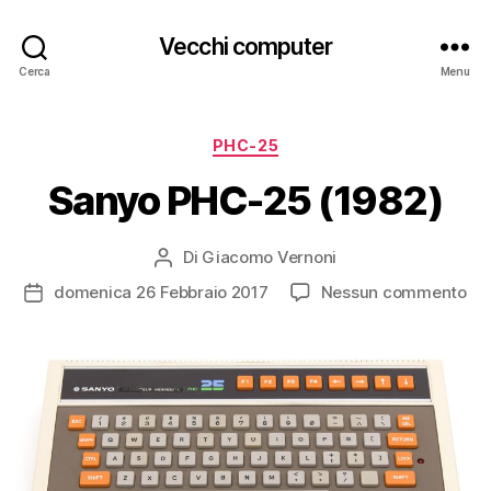
Vecchi computer
Cerca
Menu
Categorie
PHC-25
Sanyo PHC-25 (1982)
Di
Giacomo Vernoni
Autore
articolo
su
domenica 26 Febbraio 2017
Nessun commento
Data
Sa
dell'articolo
PH
25
(19