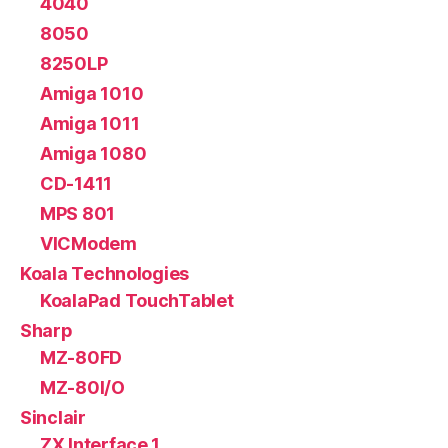
4040
8050
8250LP
Amiga 1010
Amiga 1011
Amiga 1080
CD-1411
MPS 801
VICModem
Koala Technologies
KoalaPad TouchTablet
Sharp
MZ-80FD
MZ-80I/O
Sinclair
ZX Interface 1