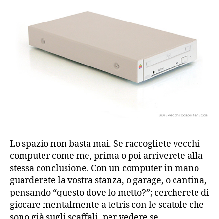
un
armadio
Lo spazio non basta mai. Se raccogliete vecchi
computer come me, prima o poi arriverete alla
stessa conclusione. Con un computer in mano
guarderete la vostra stanza, o garage, o cantina,
pensando “questo dove lo metto?”; cercherete di
giocare mentalmente a tetris con le scatole che
sono già sugli scaffali, per vedere se