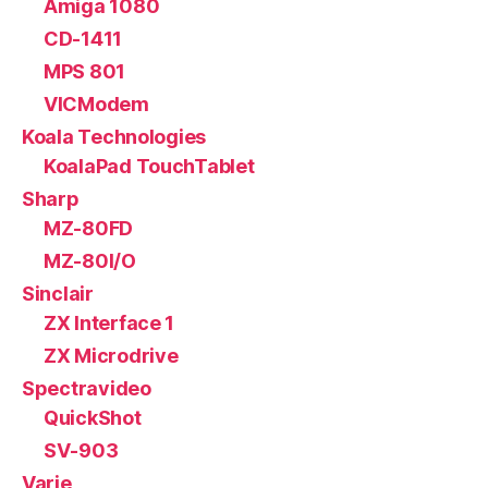
Amiga 1080
CD-1411
MPS 801
VICModem
Koala Technologies
KoalaPad TouchTablet
Sharp
MZ-80FD
MZ-80I/O
Sinclair
ZX Interface 1
ZX Microdrive
Spectravideo
QuickShot
SV-903
Varie