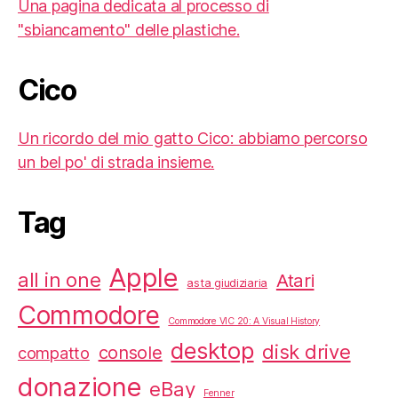
Una pagina dedicata al processo di
"sbiancamento" delle plastiche.
Cico
Un ricordo del mio gatto Cico: abbiamo percorso
un bel po' di strada insieme.
Tag
Apple
all in one
Atari
asta giudiziaria
Commodore
Commodore VIC 20: A Visual History
desktop
disk drive
console
compatto
donazione
eBay
Fenner