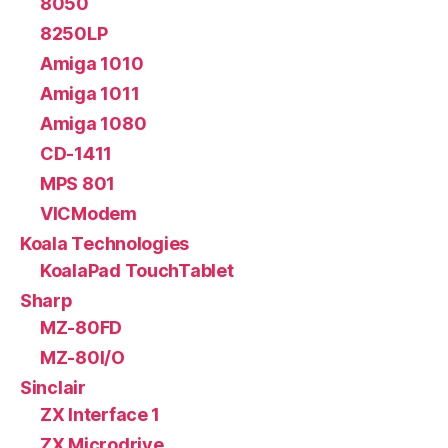
8050
8250LP
Amiga 1010
Amiga 1011
Amiga 1080
CD-1411
MPS 801
VICModem
Koala Technologies
KoalaPad TouchTablet
Sharp
MZ-80FD
MZ-80I/O
Sinclair
ZX Interface 1
ZX Microdrive