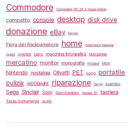
Commodore
Commodore VIC 20: A Visual History
desktop
disk drive
console
compatto
donazione
eBay
Fenner
home
Fiera del Radioamatore
interviste e memorie
macchina fotografica
joystick
Libro
Marzaglia
joypad
mercatino
monitor
monografia
mouse
MSX
portatile
PET
Nintendo
Olivetti
nostalgia
pong
riparazione
pulizia
retr0bright
scambio
Sanyo
Sega
Sinclair
tastiera
Sony
Spectravideo
stampa 3D
Texas Instruments
Zenith