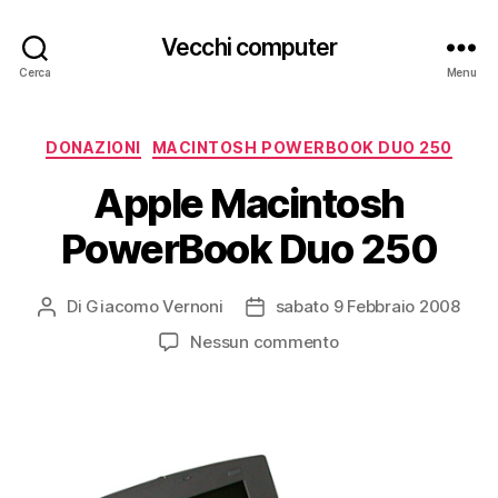
Vecchi computer
Cerca
Menu
Categorie
DONAZIONI
MACINTOSH POWERBOOK DUO 250
Apple Macintosh
PowerBook Duo 250
Di
Giacomo Vernoni
sabato 9 Febbraio 2008
Autore
Data
articolo
dell'articolo
su
Nessun commento
Apple
Macintosh
PowerBook
Duo
250