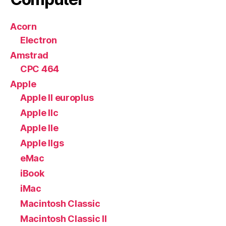
Acorn
Electron
Amstrad
CPC 464
Apple
Apple II europlus
Apple IIc
Apple IIe
Apple IIgs
eMac
iBook
iMac
Macintosh Classic
Macintosh Classic II