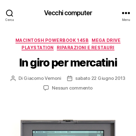
Vecchi computer
Cerca
Menu
Categorie
MACINTOSH POWERBOOK 145B
MEGA DRIVE
PLAYSTATION
RIPARAZIONI E RESTAURI
In giro per mercatini
Di
Giacomo Vernoni
sabato 22 Giugno 2013
Autore
Data
articolo
dell'articolo
su
Nessun commento
In
giro
per
mercatini