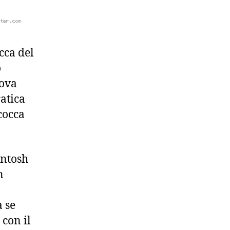
occa del
o
uova
ratica
scocca
intosh
n
a se
 con il