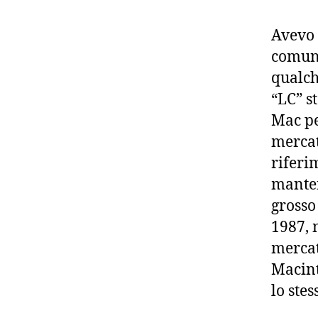
Avevo 
comuni
qualch
“LC” s
Mac pe
mercat
riferi
manten
grosso
1987, 
mercat
Macint
lo ste