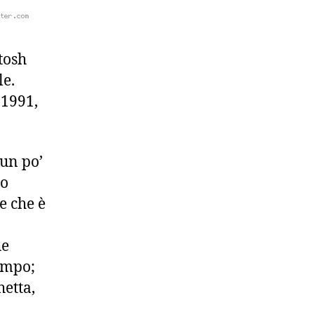
tosh
le.
 1991,
un po’
uo
e che è
he
tempo;
hetta,