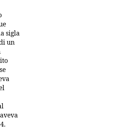
o
ue
a sigla
ndi un
n
ito
se
veva
el
al
: aveva
4.