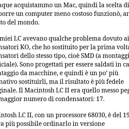
ue acquistammo un Mac, quindi la scelta d
porre un computer meno costoso funzionò, a
sto del mondo.
i miei LC avevano qualche problema dovuto a
satori KO, che ho sostituito per la prima volt
satori dello stesso tipo, cioè SMD (a montagg
iciale). Sono progettati per essere saldati in c
taggio da macchine, e quindi è un po’ più
tivo sostituirli, ma il risultato è più fedele
iginale. Il Macintosh LC II era quello messo peg
 maggior numero di condensatori: 17.
intosh LC II, con un processore 68030, è del 1
a più possibile ordinarlo in versione