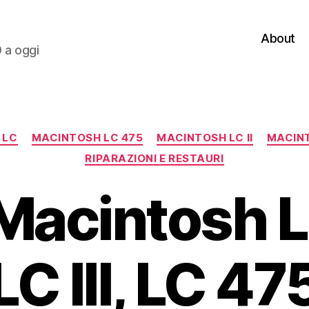
About
0 a oggi
Categorie
 LC
MACINTOSH LC 475
MACINTOSH LC II
MACINT
RIPARAZIONI E RESTAURI
acintosh LC
LC III, LC 47