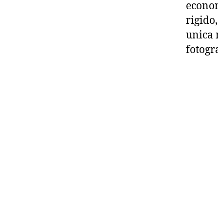
econom
rigido,
unica 
fotogr