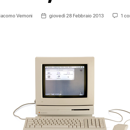
iacomo Vernoni
giovedì 28 Febbraio 2013
1 c
Data
o
dell'articolo