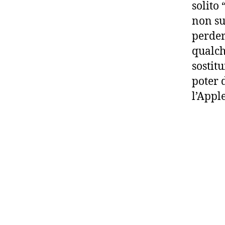
solito
non su
perder
qualch
sostit
poter 
l’Appl