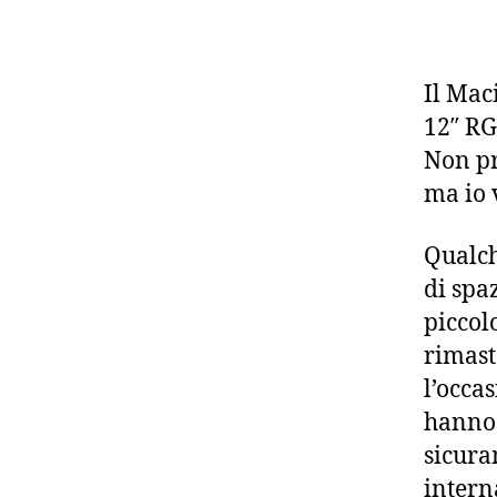
Il Mac
12″ RG
Non pr
ma io 
Qualch
di spaz
piccol
rimast
l’occa
hanno 
sicura
intern