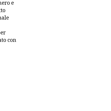
nero e
tto
male
per
ato con