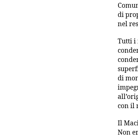
Comunq
di pro
nel re
Tutti 
conden
conden
superf
di mon
impegna
all’or
con il
Il Mac
Non er