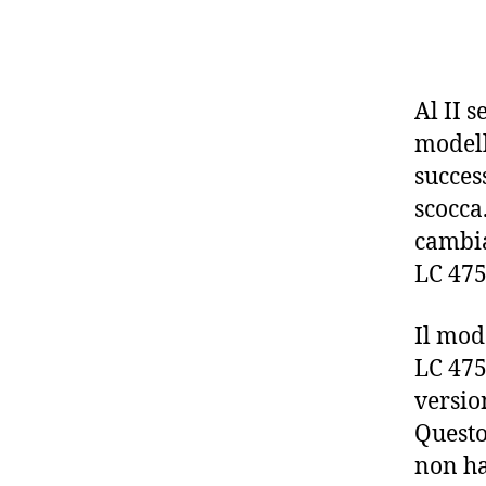
Al II s
modell
succes
scocca
cambia 
LC 475
Il mod
LC 475
versio
Questo
non ha