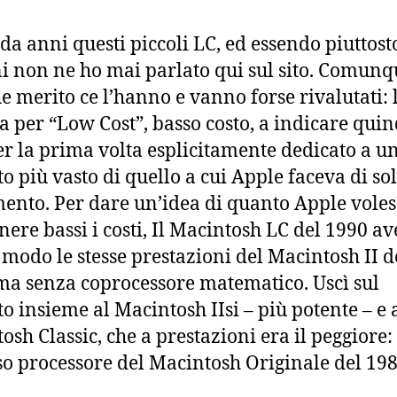
da anni questi piccoli LC, ed essendo piuttost
 non ne ho mai parlato qui sul sito. Comunq
e merito ce l’hanno e vanno forse rivalutati: l
ta per “Low Cost”, basso costo, a indicare qui
r la prima volta esplicitamente dedicato a u
o più vasto di quello a cui Apple faceva di sol
mento. Per dare un’idea di quanto Apple voles
ere bassi i costi, Il Macintosh LC del 1990 a
 modo le stesse prestazioni del Macintosh II d
ma senza coprocessore matematico. Uscì sul
o insieme al Macintosh IIsi – più potente – e 
osh Classic, che a prestazioni era il peggiore
sso processore del Macintosh Originale del 198