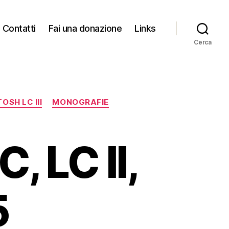
Contatti
Fai una donazione
Links
Cerca
OSH LC III
MONOGRAFIE
, LC II,
5