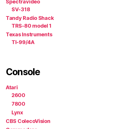
Spectravideo
SV-318
Tandy Radio Shack
TRS-80 model 1
Texas Instruments
TI-99/4A
Console
Atari
2600
7800
Lynx
CBS ColecoVision