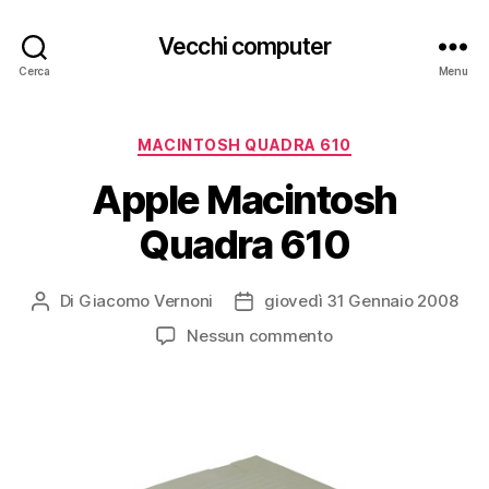
Vecchi computer
Cerca
Menu
Categorie
MACINTOSH QUADRA 610
Apple Macintosh
Quadra 610
Di
Giacomo Vernoni
giovedì 31 Gennaio 2008
Autore
Data
articolo
dell'articolo
su
Nessun commento
Apple
Macintosh
Quadra
610