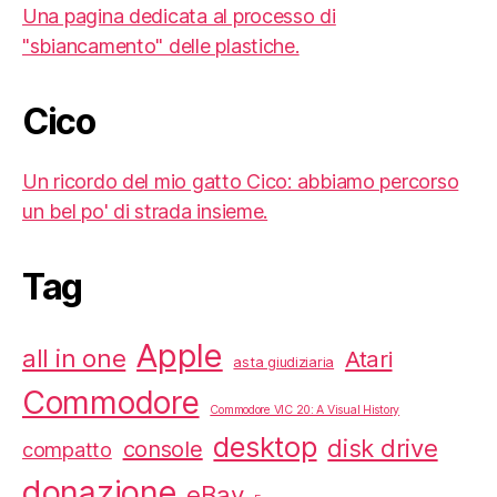
Una pagina dedicata al processo di
"sbiancamento" delle plastiche.
Cico
Un ricordo del mio gatto Cico: abbiamo percorso
un bel po' di strada insieme.
Tag
Apple
all in one
Atari
asta giudiziaria
Commodore
Commodore VIC 20: A Visual History
desktop
disk drive
console
compatto
donazione
eBay