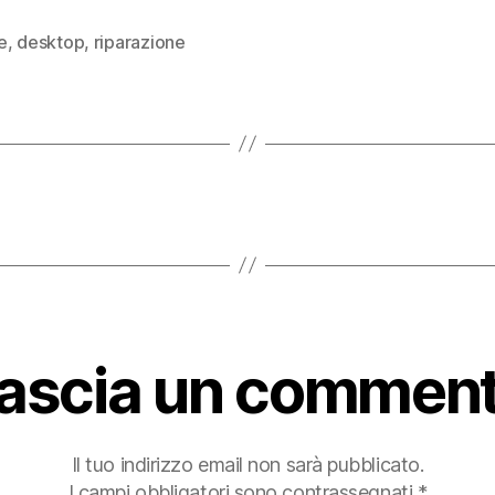
e
,
desktop
,
riparazione
ascia un commen
Il tuo indirizzo email non sarà pubblicato.
I campi obbligatori sono contrassegnati
*