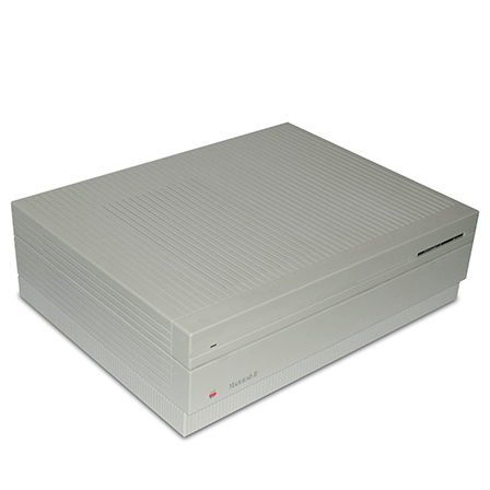
Macintosh
II