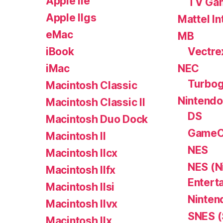
Apple IIe
TV Ga
Apple IIgs
Mattel In
eMac
MB
iBook
Vectre
iMac
NEC
Turbog
Macintosh Classic
Nintendo
Macintosh Classic II
DS
Macintosh Duo Dock
GameC
Macintosh II
NES
Macintosh IIcx
NES (N
Macintosh IIfx
Entert
Macintosh IIsi
Ninten
Macintosh IIvx
SNES (
Macintosh IIx