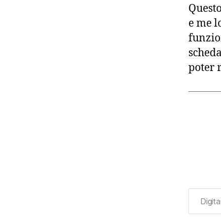
Questo
e me l
funzio
scheda
poter 
Digita la tua e-mail...