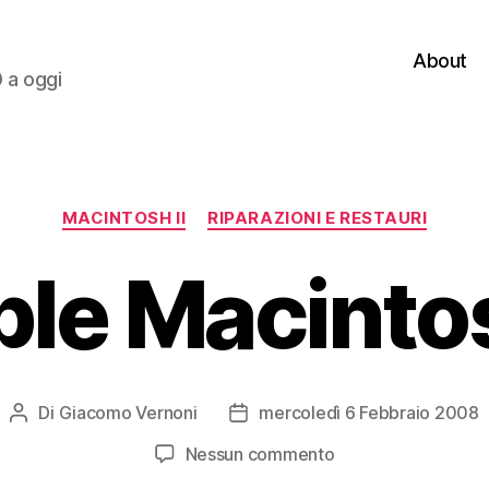
About
0 a oggi
Categorie
MACINTOSH II
RIPARAZIONI E RESTAURI
le Macintos
Di
Giacomo Vernoni
mercoledì 6 Febbraio 2008
Autore
Data
articolo
dell'articolo
su
Nessun commento
Apple