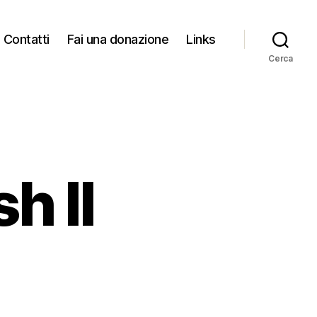
Contatti
Fai una donazione
Links
Cerca
h II