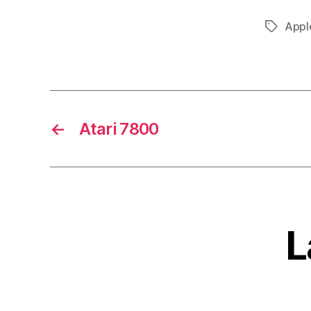
Appl
Tag
←
Atari 7800
L