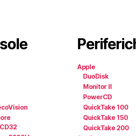
sole
Periferic
Apple
DuoDisk
Monitor II
PowerCD
coVision
QuickTake 100
ore
QuickTake 150
 CD32
QuickTake 200