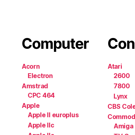
Computer
Con
Acorn
Atari
Electron
2600
Amstrad
7800
CPC 464
Lynx
Apple
CBS Cole
Apple II europlus
Commod
Apple IIc
Amiga