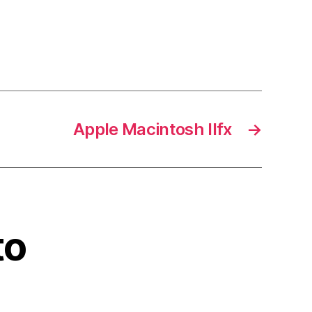
Apple Macintosh IIfx
→
to