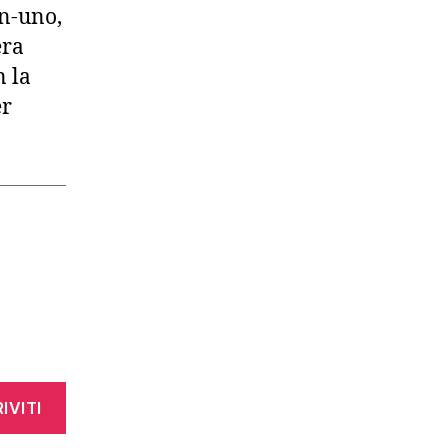
in-uno,
era
n la
er
IVITI