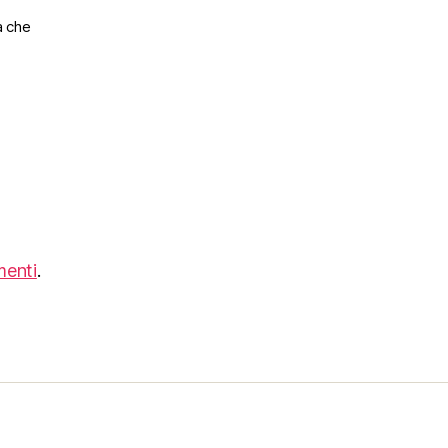
a che
menti
.