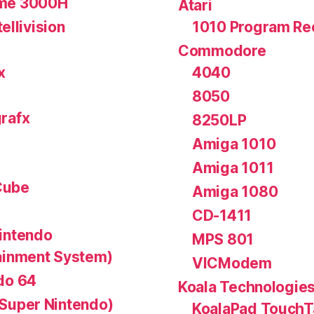
me 3000H
Atari
tellivision
1010 Program Re
Commodore
x
4040
8050
rafx
8250LP
Amiga 1010
Amiga 1011
ube
Amiga 1080
CD-1411
intendo
MPS 801
ainment System)
VICModem
do 64
Koala Technologie
Super Nintendo)
KoalaPad TouchT