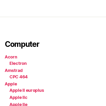
Computer
Acorn
Electron
Amstrad
CPC 464
Apple
Apple II europlus
Apple IIc
Apple IIe