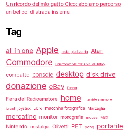
Un ricordo del mio gatto Cico: abbiamo percorso
un bel po' di strada insieme.
Tag
Apple
all in one
Atari
asta giudiziaria
Commodore
Commodore VIC 20: A Visual History
desktop
disk drive
console
compatto
donazione
eBay
Fenner
home
Fiera del Radioamatore
interviste e memorie
macchina fotografica
joystick
Libro
Marzaglia
joypad
mercatino
monitor
monografia
mouse
MSX
portatile
PET
Nintendo
Olivetti
nostalgia
pong