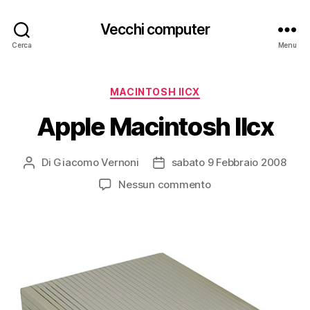
Vecchi computer
Cerca
Menu
Categorie
MACINTOSH IICX
Apple Macintosh IIcx
Di
Giacomo Vernoni
sabato 9 Febbraio 2008
Autore
Data
articolo
dell'articolo
su
Nessun commento
Apple
Macintosh
IIcx