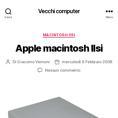
Vecchi computer
Cerca
Menu
Categorie
MACINTOSH IISI
Apple macintosh IIsi
Di
Giacomo Vernoni
mercoledì 6 Febbraio 2008
Autore
Data
articolo
dell'articolo
su
Nessun commento
Apple
macintosh
IIsi