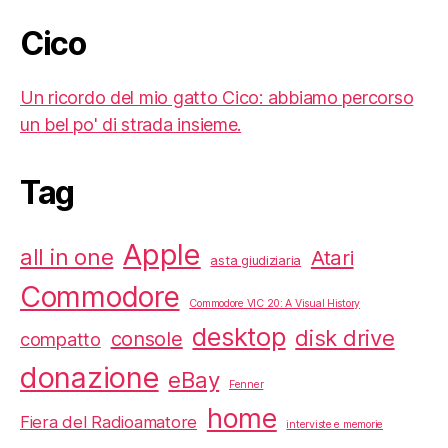
Cico
Un ricordo del mio gatto Cico: abbiamo percorso
un bel po' di strada insieme.
Tag
Apple
all in one
Atari
asta giudiziaria
Commodore
Commodore VIC 20: A Visual History
desktop
disk drive
console
compatto
donazione
eBay
Fenner
home
Fiera del Radioamatore
interviste e memorie