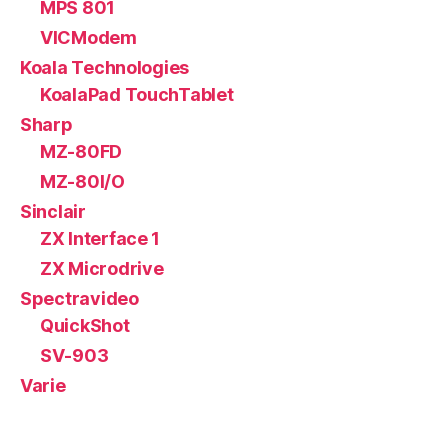
MPS 801
VICModem
Koala Technologies
KoalaPad TouchTablet
Sharp
MZ-80FD
MZ-80I/O
Sinclair
ZX Interface 1
ZX Microdrive
Spectravideo
QuickShot
SV-903
Varie