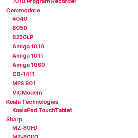
1010 Program Recorder
Commodore
4040
8050
8250LP
Amiga 1010
Amiga 1011
Amiga 1080
CD-1411
MPS 801
VICModem
Koala Technologies
KoalaPad TouchTablet
Sharp
MZ-80FD
MZ-80I/O