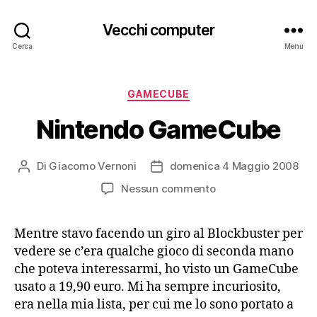
Vecchi computer
Cerca
Menu
Categorie
GAMECUBE
Nintendo GameCube
Di
Giacomo Vernoni
domenica 4 Maggio 2008
Autore
Data
articolo
dell'articolo
su
Nessun commento
Nintendo
GameCube
Mentre stavo facendo un giro al Blockbuster per
vedere se c’era qualche gioco di seconda mano
che poteva interessarmi, ho visto un GameCube
usato a 19,90 euro. Mi ha sempre incuriosito,
era nella mia lista, per cui me lo sono portato a