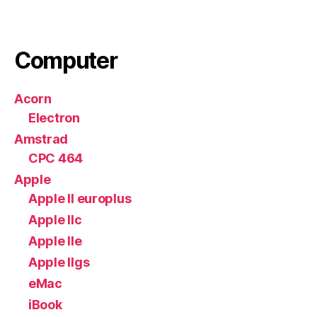
Computer
Acorn
Electron
Amstrad
CPC 464
Apple
Apple II europlus
Apple IIc
Apple IIe
Apple IIgs
eMac
iBook