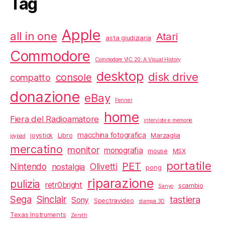
Tag
Apple
all in one
Atari
asta giudiziaria
Commodore
Commodore VIC 20: A Visual History
desktop
disk drive
console
compatto
donazione
eBay
Fenner
home
Fiera del Radioamatore
interviste e memorie
macchina fotografica
joystick
Libro
Marzaglia
joypad
mercatino
monitor
monografia
mouse
MSX
portatile
PET
Nintendo
Olivetti
nostalgia
pong
riparazione
pulizia
retr0bright
scambio
Sanyo
Sega
Sinclair
tastiera
Sony
Spectravideo
stampa 3D
Texas Instruments
Zenith