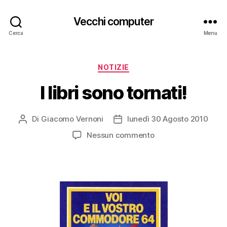
Vecchi computer
Cerca
Menu
Categorie
NOTIZIE
I libri sono tornati!
Di
Giacomo Vernoni
lunedì 30 Agosto 2010
Autore
Data
articolo
dell'articolo
su
Nessun commento
I
libri
sono
tornati!