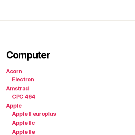
Computer
Acorn
Electron
Amstrad
CPC 464
Apple
Apple II europlus
Apple IIc
Apple IIe