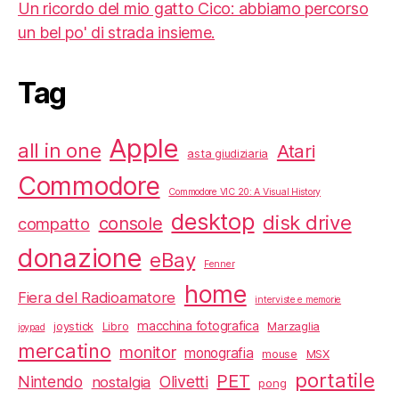
Un ricordo del mio gatto Cico: abbiamo percorso
un bel po' di strada insieme.
Tag
Apple
all in one
Atari
asta giudiziaria
Commodore
Commodore VIC 20: A Visual History
desktop
disk drive
console
compatto
donazione
eBay
Fenner
home
Fiera del Radioamatore
interviste e memorie
macchina fotografica
joystick
Libro
Marzaglia
joypad
mercatino
monitor
monografia
mouse
MSX
portatile
PET
Nintendo
Olivetti
nostalgia
pong