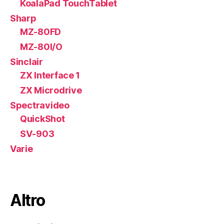
KoalaPad TouchTablet
Sharp
MZ-80FD
MZ-80I/O
Sinclair
ZX Interface 1
ZX Microdrive
Spectravideo
QuickShot
SV-903
Varie
Altro