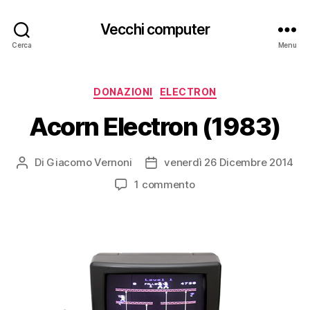
Vecchi computer
Cerca
Menu
Categorie
DONAZIONI
ELECTRON
Acorn Electron (1983)
Di
Giacomo Vernoni
venerdì 26 Dicembre 2014
Autore
Data
articolo
dell'articolo
su
1 commento
Acorn
Electron
(1983)