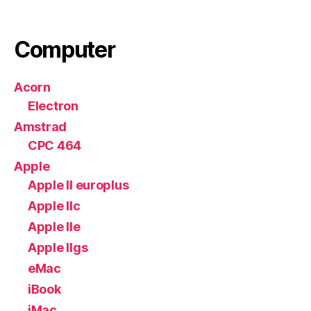
Computer
Acorn
Electron
Amstrad
CPC 464
Apple
Apple II europlus
Apple IIc
Apple IIe
Apple IIgs
eMac
iBook
iMac