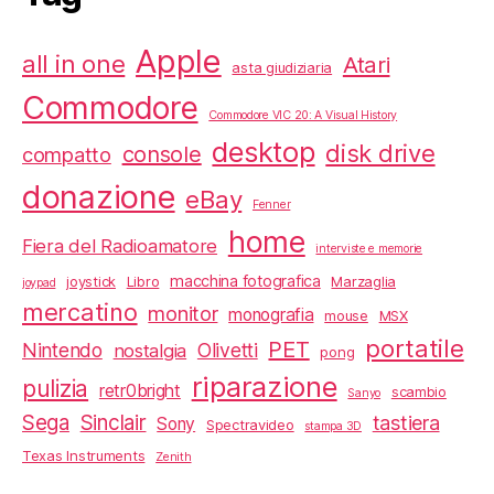
Apple
all in one
Atari
asta giudiziaria
Commodore
Commodore VIC 20: A Visual History
desktop
disk drive
console
compatto
donazione
eBay
Fenner
home
Fiera del Radioamatore
interviste e memorie
macchina fotografica
joystick
Libro
Marzaglia
joypad
mercatino
monitor
monografia
mouse
MSX
portatile
PET
Nintendo
Olivetti
nostalgia
pong
riparazione
pulizia
retr0bright
scambio
Sanyo
Sega
Sinclair
tastiera
Sony
Spectravideo
stampa 3D
Texas Instruments
Zenith