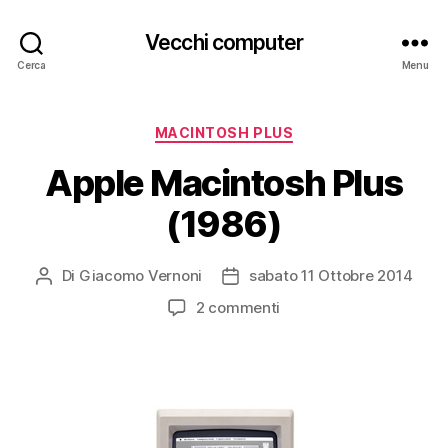
Vecchi computer
Cerca
Menu
Categorie
MACINTOSH PLUS
Apple Macintosh Plus
(1986)
Di
Giacomo Vernoni
sabato 11 Ottobre 2014
Autore
Data
articolo
dell'articolo
su
2 commenti
Apple
Macintosh
Plus
(1986)