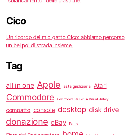
"sbiancamento" delle plastiche.
Cico
Un ricordo del mio gatto Cico: abbiamo percorso
un bel po' di strada insieme.
Tag
Apple
all in one
Atari
asta giudiziaria
Commodore
Commodore VIC 20: A Visual History
desktop
disk drive
console
compatto
donazione
eBay
Fenner
home
Fiera del Radioamatore