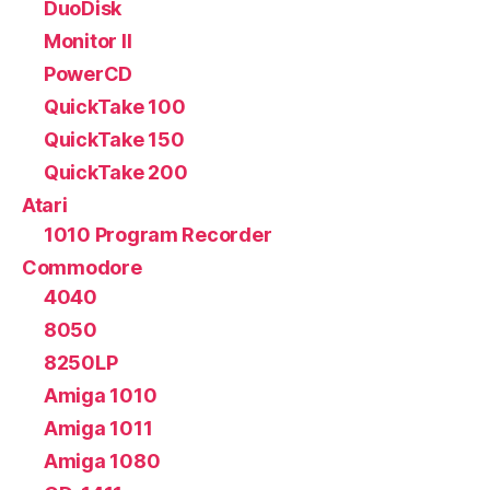
DuoDisk
Monitor II
PowerCD
QuickTake 100
QuickTake 150
QuickTake 200
Atari
1010 Program Recorder
Commodore
4040
8050
8250LP
Amiga 1010
Amiga 1011
Amiga 1080