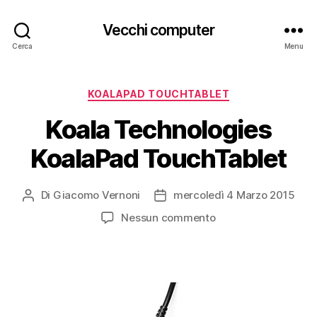
Vecchi computer
Cerca
Menu
Categorie
KOALAPAD TOUCHTABLET
Koala Technologies
KoalaPad TouchTablet
Di
Giacomo Vernoni
mercoledì 4 Marzo 2015
Autore
Data
articolo
dell'articolo
su
Nessun commento
Koala
Technologies
KoalaPad
TouchTablet