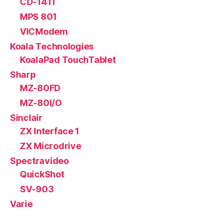
CD-1411
MPS 801
VICModem
Koala Technologies
KoalaPad TouchTablet
Sharp
MZ-80FD
MZ-80I/O
Sinclair
ZX Interface 1
ZX Microdrive
Spectravideo
QuickShot
SV-903
Varie